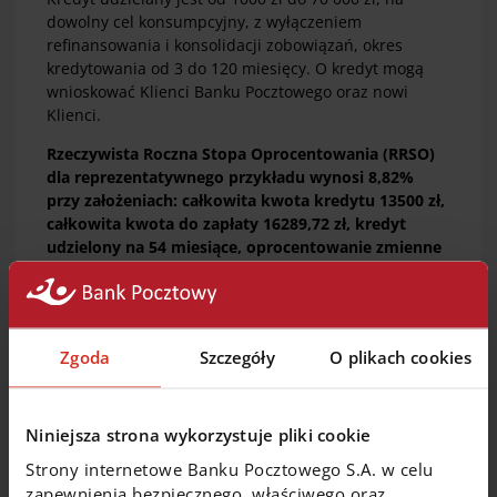
dowolny cel konsumpcyjny, z wyłączeniem
refinansowania i konsolidacji zobowiązań, okres
kredytowania od 3 do 120 miesięcy. O kredyt mogą
wnioskować Klienci Banku Pocztowego oraz nowi
Klienci.
Rzeczywista Roczna Stopa Oprocentowania (RRSO)
dla reprezentatywnego przykładu wynosi 8,82%
przy założeniach: całkowita kwota kredytu 13500 zł,
całkowita kwota do zapłaty 16289,72 zł, kredyt
udzielony na 54 miesiące, oprocentowanie zmienne
8,49% w skali roku, całkowity koszt kredytu 2789,72
zł (prowizja 0,00 zł; odsetki 2789,72 zł), spłacany
miesięcznie: 53 raty po 301,67 zł i jedna 301,21 zł.
Kalkulacja na 01.04.2026 roku.
Zgoda
Szczegóły
O plikach cookies
To nie jest oferta. Decyzja i warunki kredytu zależą od
oceny zdolności kredytowej. Zmiana oprocentowania
kredytu wpływa na jego koszt.
Niniejsza strona wykorzystuje pliki cookie
Strony internetowe Banku Pocztowego S.A. w celu
zapewnienia bezpiecznego, właściwego oraz