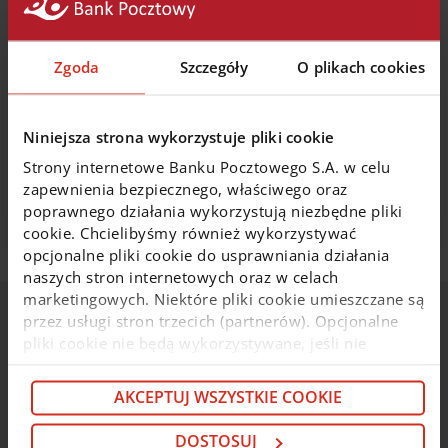
Regulamin promocji
Zgoda
Szczegóły
O plikach cookies
Nota prawna
Niniejsza strona wykorzystuje pliki cookie
Strony internetowe Banku Pocztowego S.A. w celu
zapewnienia bezpiecznego, właściwego oraz
Sprawdź
poprawnego działania wykorzystują niezbędne pliki
cookie. Chcielibyśmy również wykorzystywać
opcjonalne pliki cookie do usprawniania działania
naszych stron internetowych oraz w celach
marketingowych. Niektóre pliki cookie umieszczane są
przez usługi stron trzecich (partnerów). Opcjonalne
Konto w Porządku
pliki cookie nie będą wykorzystywane, jeśli nie
wyrazisz na nie zgody. Więcej informacji o plikach
cookie i partnerach znajdziesz w kolejnych zakładkach
AKCEPTUJ WSZYSTKIE COOKIE
Konto bankowe w wariantach: Konto
niniejszego komunikatu oraz w
Polityce cookie
. Jeśli
w Porządku Start
nie chcesz wyrażać zgody na cookie opcjonalne, kliknij
DOSTOSUJ