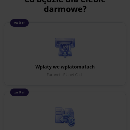
darmowe?
za 0 zł
Wpłaty we wpłatomatach
Euronet i Planet Cash
za 0 zł