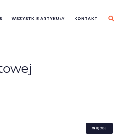
S
WSZYSTKIE ARTYKUŁY
KONTAKT
towej
WIĘCEJ