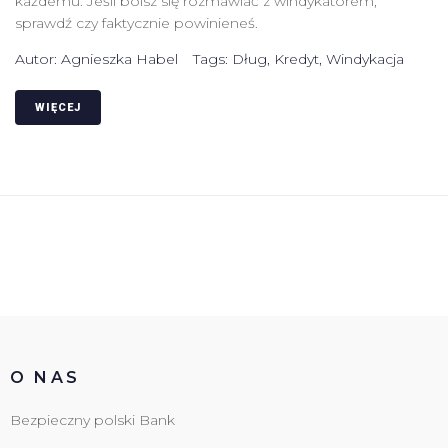
każdemu. Jeśli boisz się rozmawiać z windykatorem,
sprawdź czy faktycznie powinieneś.
Autor:
Agnieszka Habel
Tags:
Dług
,
Kredyt
,
Windykacja
WIĘCEJ
O NAS
Bezpieczny polski Bank