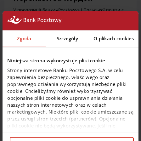
У пропозиції банку «Pocztowy» i Польської пошти є
кілька послуг переказу грошових коштів в
Україну. Передусім, Ви можете перевести грошові
кошти безготівковим способом, з Вашого рахунку у
банку «Pocztowy» на рахунок у іншому банку
Zgoda
Szczegóły
O plikach cookies
України.
БІЛЬШЕ ПРО ПРОПОЗИЦІЮ
Niniejsza strona wykorzystuje pliki cookie
Strony internetowe Banku Pocztowego S.A. w celu
zapewnienia bezpiecznego, właściwego oraz
poprawnego działania wykorzystują niezbędne pliki
cookie. Chcielibyśmy również wykorzystywać
opcjonalne pliki cookie do usprawniania działania
naszych stron internetowych oraz w celach
marketingowych. Niektóre pliki cookie umieszczane są
przez usługi stron trzecich (partnerów). Opcjonalne
pliki cookie nie będą wykorzystywane, jeśli nie
wyrazisz na nie zgody. Więcej informacji o plikach
cookie i partnerach znajdziesz w kolejnych zakładkach