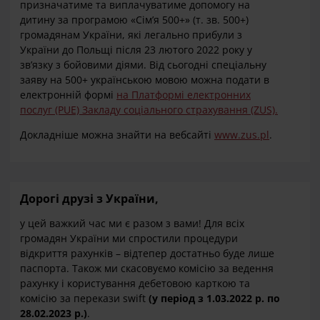
призначатиме та виплачуватиме допомогу на
дитину за програмою «Сім’я 500+» (т. зв. 500+)
громадянам України, які легально прибули з
України до Польщі після 23 лютого 2022 року у
зв’язку з бойовими діями. Від сьогодні спеціальну
заяву на 500+ українською мовою можна подати в
електронній формі
на Платформі електронних
послуг (PUE) Закладу соціального страхування (ZUS).
Докладніше можна знайти на вебсайті
www.zus.pl
.
Дорогі друзі з України,
у цей важкий час ми є разом з вами! Для всіх
громадян України ми спростили процедури
відкриття рахунків – відтепер достатньо буде лише
паспорта. Також ми скасовуємо комісію за ведення
рахунку і користування дебетовою карткою та
комісію за перекази swift
(у період з 1.03.2022 р. по
28.02.2023 р.)
.