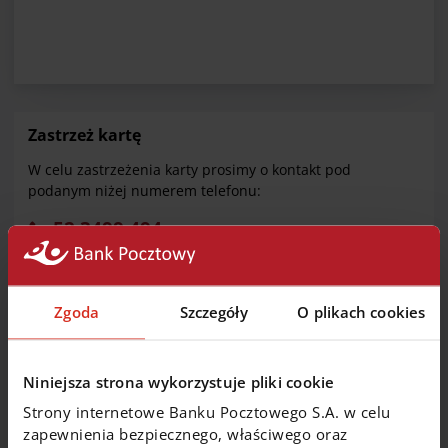
Zastrzeż kartę
W celu zastrzeżenia karty prosimy o kontakt pod
podanym niżej numerem telefonu:
52 3499 494
Czynne całą dobę
Numer do obsługi połączeń z telefonów komórkowych
Zgoda
Szczegóły
O plikach cookies
oraz z telefonów stacjonarnych krajowych i
zagranicznych. Opłata za połączenie zgodna z taryfą
operatora.
Niniejsza strona wykorzystuje pliki cookie
Strony internetowe Banku Pocztowego S.A. w celu
zapewnienia bezpiecznego, właściwego oraz