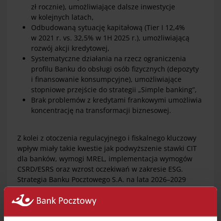
zł rocznie), umożliwiające dalsze inwestycje
w kolejnych latach,
Odbudowaną sytuację kapitałową (Tier I 12,4%
w 2021 r. vs. 32,5% w 1H 2025 r.), umożliwiającą
rozwój akcji kredytowej,
Systematyczne działania na rzecz ograniczenia
profilu Banku do obsługi osób fizycznych (depozyty
i finansowanie konsumpcyjne), umożliwiające
stopniowe przejście do strategii „Simple banking”,
Brak problemów z kredytami frankowymi umożliwia
koncentrację na transformacji biznesowej.
Z kolei z otoczenia regulacyjnego i fiskalnego kluczowy
wpływ miały takie kwestie jak podwyższenie stawki CIT
dla banków, wymogi MREL, implementacja wymogów
CSRD/ESRS oraz wzrost oczekiwań w zakresie ESG.
Strategia Banku Pocztowego S.A. na lata 2026–2029
zakłada koncentrację na obsłudze klientów
detalicznych, zgodnie z deklarowaną misją:
„Zapewniamy klientom proste i bezpieczne usługi
finansowe w placówkach Poczty Polskiej i online”.