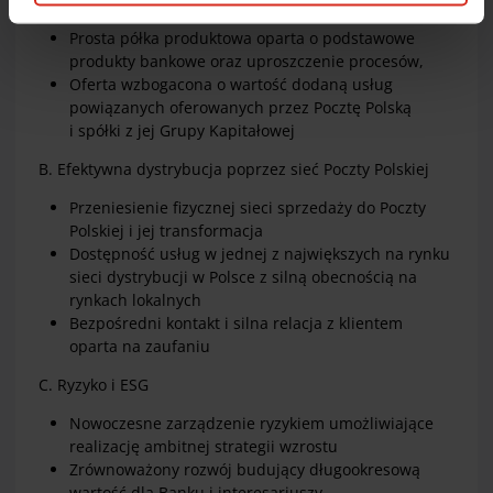
Polityką cookie), kliknij „Akceptuj wszystkie cookie”.
Prosta półka produktowa oparta o podstawowe
W dowolnej chwili możesz wycofać swoją zgodę w
produkty bankowe oraz uproszczenie procesów,
Deklaracji dot. plików cookie
. Informacje o
Oferta wzbogacona o wartość dodaną usług
przetwarzaniu danych osobowych, w tym o
powiązanych oferowanych przez Pocztę Polską
przysługujących w związku z tym uprawnieniach,
i spółki z jej Grupy Kapitałowej
znajdziesz pod
linkiem
.
B. Efektywna dystrybucja poprzez sieć Poczty Polskiej
Przeniesienie fizycznej sieci sprzedaży do Poczty
Polskiej i jej transformacja
Dostępność usług w jednej z największych na rynku
sieci dystrybucji w Polsce z silną obecnością na
rynkach lokalnych
Bezpośredni kontakt i silna relacja z klientem
oparta na zaufaniu
C. Ryzyko i ESG
Nowoczesne zarządzenie ryzykiem umożliwiające
realizację ambitnej strategii wzrostu
Zrównoważony rozwój budujący długookresową
wartość dla Banku i interesariuszy