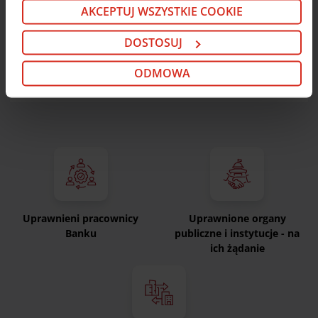
cookie i partnerach znajdziesz w kolejnych zakładkach
AKCEPTUJ WSZYSTKIE COOKIE
niniejszego komunikatu oraz w
Polityce cookie
. Jeśli
nie chcesz wyrażać zgody na cookie opcjonalne, kliknij
DOSTOSUJ
W Banku troszczymy się o to aby dostęp do Twoich
„Odmowa”. Jeśli chcesz dostosować swoje wybory,
danych osobowych miały tylko te osoby, które
kliknij „Dostosuj”. Jeśli zgadzasz się na instalację
ODMOWA
posiadają odpowiednie upoważnienia.
cookie opcjonalnych w Twoim urządzeniu (zgodnie z
Polityką cookie), kliknij „Akceptuj wszystkie cookie”.
W dowolnej chwili możesz wycofać swoją zgodę w
Deklaracji dot. plików cookie
. Informacje o
przetwarzaniu danych osobowych, w tym o
przysługujących w związku z tym uprawnieniach,
znajdziesz pod
linkiem
.
Uprawnieni pracownicy
Uprawnione organy
Banku
publiczne i instytucje - na
ich żądanie