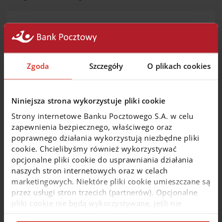
Za prawidłowe przetwarzanie Twoich danych
osobowych odpowiada Bank, czyli Administrator
Danych.
Zgoda
Szczegóły
O plikach cookies
Administratorem Twoich danych w ramach
oferowanych usług jest Bank Pocztowy S.A.
z siedzibą w Bydgoszczy
Niniejsza strona wykorzystuje pliki cookie
Nadzór nad prawidłowym przetwarzaniem
Twoich danych sprawuje Inspektor Ochrony
Strony internetowe Banku Pocztowego S.A. w celu
Danych
zapewnienia bezpiecznego, właściwego oraz
Informacje, które nam powierzasz odpowiednio
poprawnego działania wykorzystują niezbędne pliki
zabezpieczamy i wykorzystujemy wyłącznie do
cookie. Chcielibyśmy również wykorzystywać
ściśle określonych celów
opcjonalne pliki cookie do usprawniania działania
naszych stron internetowych oraz w celach
Kliknij, żeby dowiedzieć się więcej
marketingowych. Niektóre pliki cookie umieszczane są
przez usługi stron trzecich (partnerów). Opcjonalne
pliki cookie nie będą wykorzystywane, jeśli nie
wyrazisz na nie zgody. Więcej informacji o plikach
Kto może mieć dostęp do Twoich danych