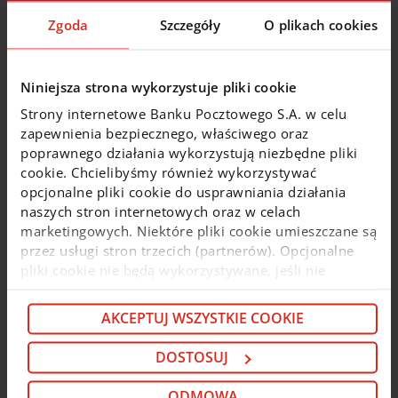
zgodami
Zgoda
Szczegóły
O plikach cookies
Korzystamy z narzędzia Cookiebot, które pozwala Ci
Niniejsza strona wykorzystuje pliki cookie
łatwo zarządzać zgodami na używanie plików cookies.
Przy pierwszej wizycie na stronie zobaczysz baner,
Strony internetowe Banku Pocztowego S.A. w celu
w którym możesz zaakceptować wszystkie cookies,
zapewnienia bezpiecznego, właściwego oraz
odrzucić je lub dostosować ustawienia.
poprawnego działania wykorzystują niezbędne pliki
cookie. Chcielibyśmy również wykorzystywać
Jeżeli chcesz zmienić ustawienia cookies w trakcie
opcjonalne pliki cookie do usprawniania działania
korzystania ze strony
kliknij tutaj
.
naszych stron internetowych oraz w celach
marketingowych. Niektóre pliki cookie umieszczane są
przez usługi stron trzecich (partnerów). Opcjonalne
pliki cookie nie będą wykorzystywane, jeśli nie
Jak długo przechowujemy Twoje zgody
wyrazisz na nie zgody. Więcej informacji o plikach
cookies
cookie i partnerach znajdziesz w kolejnych zakładkach
AKCEPTUJ WSZYSTKIE COOKIE
niniejszego komunikatu oraz w
Polityce cookie
. Jeśli
nie chcesz wyrażać zgody na cookie opcjonalne, kliknij
DOSTOSUJ
Twoje zgody na używanie plików cookies są
„Odmowa”. Jeśli chcesz dostosować swoje wybory,
przechowywane przez okres wskazany
kliknij „Dostosuj”. Jeśli zgadzasz się na instalację
ODMOWA