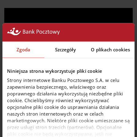
Zgoda
Szczegóły
O plikach cookies
Niniejsza strona wykorzystuje pliki cookie
Strony internetowe Banku Pocztowego S.A. w celu
zapewnienia bezpiecznego, właściwego oraz
poprawnego działania wykorzystują niezbędne pliki
cookie. Chcielibyśmy również wykorzystywać
opcjonalne pliki cookie do usprawniania działania
Bezpieczna bankowość
naszych stron internetowych oraz w celach
marketingowych. Niektóre pliki cookie umieszczane są
Nasza bankowość spełnia najwyższe standardy bezpieczeństwa.
przez usługi stron trzecich (partnerów). Opcjonalne
Pamiętaj jednak, że bezpieczeństwo operacji wykonywanych
pliki cookie nie będą wykorzystywane, jeśli nie
w bankowości zależy w równym stopniu od Banku, jak i od Ciebie.