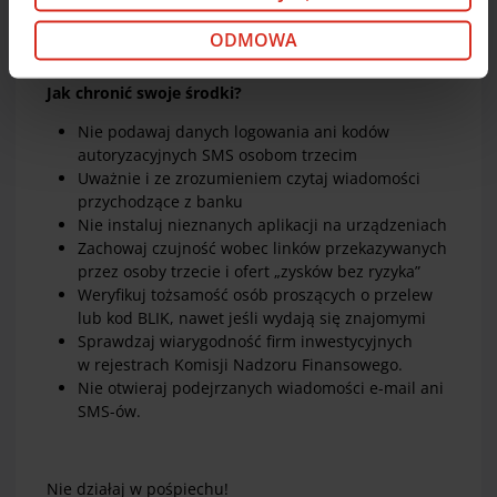
„Odmowa”. Jeśli chcesz dostosować swoje wybory,
Nigdy nie instaluj na polecenie „doradcy”
kliknij „Dostosuj”. Jeśli zgadzasz się na instalację
aplikacji, które umożliwią zdalny dostęp do
ODMOWA
cookie opcjonalnych w Twoim urządzeniu (zgodnie z
Twojego komputera i telefonu
Polityką cookie), kliknij „Akceptuj wszystkie cookie”.
Jak chronić swoje środki?
W dowolnej chwili możesz wycofać swoją zgodę w
Deklaracji dot. plików cookie
. Informacje o
Nie podawaj danych logowania ani kodów
przetwarzaniu danych osobowych, w tym o
autoryzacyjnych SMS osobom trzecim
przysługujących w związku z tym uprawnieniach,
Uważnie i ze zrozumieniem czytaj wiadomości
znajdziesz pod
linkiem
.
przychodzące z banku
Nie instaluj nieznanych aplikacji na urządzeniach
Zachowaj czujność wobec linków przekazywanych
przez osoby trzecie i ofert „zysków bez ryzyka”
Weryfikuj tożsamość osób proszących o przelew
lub kod BLIK, nawet jeśli wydają się znajomymi
Sprawdzaj wiarygodność firm inwestycyjnych
w rejestrach Komisji Nadzoru Finansowego.
Nie otwieraj podejrzanych wiadomości e-mail ani
SMS-ów.
Nie działaj w pośpiechu!