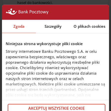
haseł do bankowości.
Nie instaluj aplikacji, o które prosi Cię osoba
dzwoniąca.
Rozłącz się i skontaktuj z nami samodzielnie.
Zgoda
Szczegóły
O plikach cookies
Znajomy lub ktoś z rodziny napisał Ci wiadomość
z prośbą o pieniądze?
Zadzwoń do niej i potwierdź, czy faktycznie
Niniejsza strona wykorzystuje pliki cookie
potrzebuje pieniędzy. Możliwe, że doszło do
włamania na konto w mediach społecznościowych
Strony internetowe Banku Pocztowego S.A. w celu
i to oszust pisze do Ciebie wiadomości!
zapewnienia bezpiecznego, właściwego oraz
poprawnego działania wykorzystują niezbędne pliki
Znalazłeś super ofertę inwestycyjną i planujesz
cookie. Chcielibyśmy również wykorzystywać
ulokować środki?
opcjonalne pliki cookie do usprawniania działania
naszych stron internetowych oraz w celach
Jeżeli oferta wydaje się zbyt dobra, by była
marketingowych. Niektóre pliki cookie umieszczane są
prawdziwa, istnieje duże prawdopodobieństwo,
że jest to oszustwo!
przez usługi stron trzecich (partnerów). Opcjonalne
Oszuści często podszywają się pod znane marki
pliki cookie nie będą wykorzystywane, jeśli nie
lub używają wizerunków celebrytów, by
wyrazisz na nie zgody. Więcej informacji o plikach
uwiarygodnić swoje oferty. Sprawdź źródło
cookie i partnerach znajdziesz w kolejnych zakładkach
AKCEPTUJ WSZYSTKIE COOKIE
reklamy i nie ufaj niezweryfikowanym treściom.