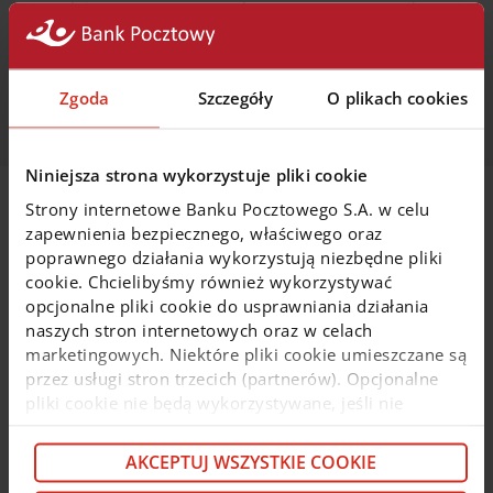
W dniu
09.06.2026 r.
w godz.
00:00 - 02:00
w wyniku
prac administracyjnych dostawcy, wystąpi brak
możliwości dokonywania transakcji kartą w internecie
z usługą 3D Secure.
Zgoda
Szczegóły
O plikach cookies
Niniejsza strona wykorzystuje pliki cookie
Strony internetowe Banku Pocztowego S.A. w celu
Na skróty
zapewnienia bezpiecznego, właściwego oraz
poprawnego działania wykorzystują niezbędne pliki
cookie. Chcielibyśmy również wykorzystywać
Wybierz konto osobiste
opcjonalne pliki cookie do usprawniania działania
naszych stron internetowych oraz w celach
Weź pożyczkę lub kredyt
marketingowych. Niektóre pliki cookie umieszczane są
przez usługi stron trzecich (partnerów). Opcjonalne
pliki cookie nie będą wykorzystywane, jeśli nie
Przenieś kredyt z innego banku
wyrazisz na nie zgody. Więcej informacji o plikach
cookie i partnerach znajdziesz w kolejnych zakładkach
AKCEPTUJ WSZYSTKIE COOKIE
niniejszego komunikatu oraz w
Polityce cookie
. Jeśli
Kup ubezpieczenie
Zacznij płacić BLIKIEM