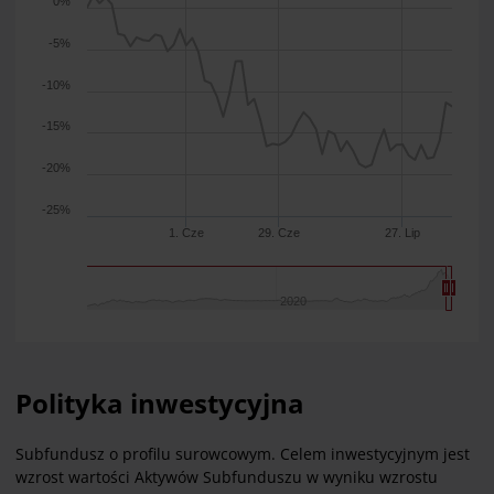
0%
-5%
-10%
-15%
-20%
-25%
1. Cze
29. Cze
27. Lip
2020
Polityka inwestycyjna
Subfundusz o profilu surowcowym. Celem inwestycyjnym jest
wzrost wartości Aktywów Subfunduszu w wyniku wzrostu