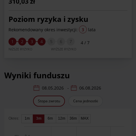
310,03 zł
Poziom ryzyka i zysku
Rekomendowany okres inwestycji:
3
lata
1
2
3
4
5
6
7
4 / 7
NIŻSZE RYZYKO
WYŻSZE RYZYKO
Wyniki funduszu
data od:
data do:
-
Stopa zwrotu
Cena jednostki
Okres:
1m
3m
6m
12m
36m
MAX