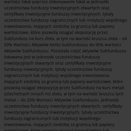
wartości lokat poprzez dokonywanie lokat w jednostki
uczestnictwa funduszy inwestycyjnych otwartych oraz
certyfikaty inwestycyjne funduszy inwestycyjnych, tytuły
uczestnictwa funduszy zagranicznych lub instytucji wspólnego
inwestowania, mających siedzibę za granicą lub papiery
wartościowe, które pozwolą osiągać ekspozycję przez
Subfundusz na kurs złota, w tym na wartość kruszcu złota – od
50% Wartości Aktywów Netto Subfunduszu do 90% wartości
Aktywów Subfunduszu. Pozostała część aktywów Subfunduszu
lokowana jest w jednostki uczestnictwa funduszy
inwestycyjnych otwartych oraz certyfikaty inwestycyjne
funduszy inwestycyjnych, tytuły uczestnictwa funduszy
zagranicznych lub instytucji wspólnego inwestowania,
mających siedzibę za granicą lub papiery wartościowe, które
pozwolą osiągać ekspozycję przez Subfundusz na kurs metali
szlachetnych innych niż złoto, w tym na wartość kruszcu tych
metali – do 20% Wartości Aktywów Subfunduszu. Jednostki
uczestnictwa funduszy inwestycyjnych otwartych, certyfikaty
inwestycyjne funduszy inwestycyjnych, tytuły uczestnictwa
funduszy zagranicznych lub instytucji wspólnego
inwestowania, mających siedzibę za granicą lub papiery
wartościowe, które pozwolą osiągać bezpośrednią lub