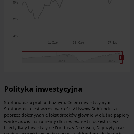
0%
-2%
-4%
1. Cze
29. Cze
27. Lip
2020
2025
Polityka inwestycyjna
Subfundusz o profilu dłużnym. Celem inwestycyjnym
Subfunduszu jest wzrost wartości Aktywów Subfunduszu
poprzez dokonywanie lokat środków głównie w dłużne papiery
wartościowe. Instrumenty dłużne, jednostki uczestnictwa
i certyfikaty inwestycyjne Funduszy Dłużnych, Depozyty oraz
papiery wartościowe nabyte przez Subfundusz, do których