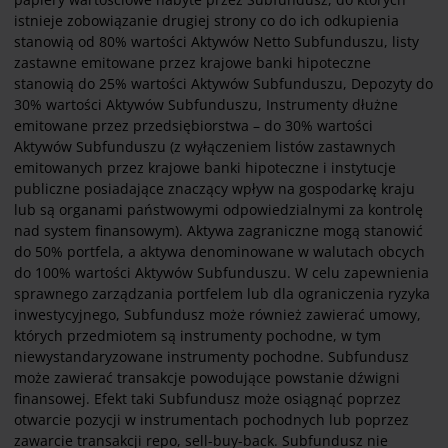
istnieje zobowiązanie drugiej strony co do ich odkupienia
stanowią od 80% wartości Aktywów Netto Subfunduszu, listy
zastawne emitowane przez krajowe banki hipoteczne
stanowią do 25% wartości Aktywów Subfunduszu, Depozyty do
30% wartości Aktywów Subfunduszu, Instrumenty dłużne
emitowane przez przedsiębiorstwa – do 30% wartości
Aktywów Subfunduszu (z wyłączeniem listów zastawnych
emitowanych przez krajowe banki hipoteczne i instytucje
publiczne posiadające znaczący wpływ na gospodarkę kraju
lub są organami państwowymi odpowiedzialnymi za kontrolę
nad system finansowym). Aktywa zagraniczne mogą stanowić
do 50% portfela, a aktywa denominowane w walutach obcych
do 100% wartości Aktywów Subfunduszu. W celu zapewnienia
sprawnego zarządzania portfelem lub dla ograniczenia ryzyka
inwestycyjnego, Subfundusz może również zawierać umowy,
których przedmiotem są instrumenty pochodne, w tym
niewystandaryzowane instrumenty pochodne. Subfundusz
może zawierać transakcje powodujące powstanie dźwigni
finansowej. Efekt taki Subfundusz może osiągnąć poprzez
otwarcie pozycji w instrumentach pochodnych lub poprzez
zawarcie transakcji repo, sell-buy-back. Subfundusz nie