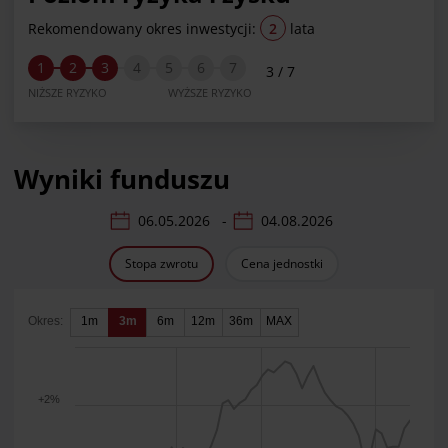
Rekomendowany okres inwestycji:
2
lata
1
2
3
4
5
6
7
3 / 7
NIŻSZE RYZYKO
WYŻSZE RYZYKO
Wyniki funduszu
data od:
data do:
-
Stopa zwrotu
Cena jednostki
Okres:
1m
3m
6m
12m
36m
MAX
+2%