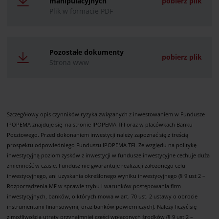
manipulacyjnych
pobierz plik
Plik w formacie PDF
Pozostałe dokumenty
pobierz plik
Strona www
Szczegółowy opis czynników ryzyka związanych z inwestowaniem w Fundusze
IPOPEMA znajduje się na stronie IPOPEMA TFI oraz w placówkach Banku
Pocztowego. Przed dokonaniem inwestycji należy zapoznać się z treścią
prospektu odpowiedniego Funduszu IPOPEMA TFI. Ze względu na politykę
inwestycyjną poziom zysków z inwestycji w fundusze inwestycyjne cechuje duża
zmienność w czasie. Fundusz nie gwarantuje realizacji założonego celu
inwestycyjnego, ani uzyskania określonego wyniku inwestycyjnego (§ 9 ust 2 –
Rozporządzenia MF w sprawie trybu i warunków postępowania firm
inwestycyjnych, banków, o których mowa w art. 70 ust. 2 ustawy o obrocie
instrumentami finansowymi, oraz banków powierniczych). Należy liczyć się
z możliwością utraty przynajmniej części wpłaconych środków (§ 9 ust 2 –