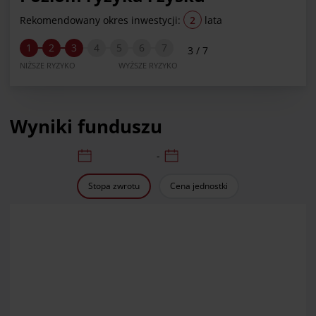
Rekomendowany okres inwestycji:
2
lata
1
2
3
4
5
6
7
3 / 7
NIŻSZE RYZYKO
WYŻSZE RYZYKO
Wyniki funduszu
data od:
data do:
-
Stopa zwrotu
Cena jednostki