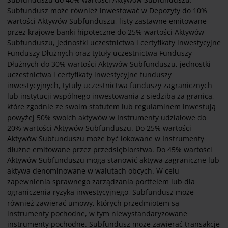
Subfundusz może również inwestować w Depozyty do 10%
wartości Aktywów Subfunduszu, listy zastawne emitowane
przez krajowe banki hipoteczne do 25% wartości Aktywów
Subfunduszu, jednostki uczestnictwa i certyfikaty inwestycyjne
Funduszy Dłużnych oraz tytuły uczestnictwa Funduszy
Dłużnych do 30% wartości Aktywów Subfunduszu, jednostki
uczestnictwa i certyfikaty inwestycyjne funduszy
inwestycyjnych, tytuły uczestnictwa funduszy zagranicznych
lub instytucji wspólnego inwestowania z siedzibą za granicą,
które zgodnie ze swoim statutem lub regulaminem inwestują
powyżej 50% swoich aktywów w Instrumenty udziałowe do
20% wartości Aktywów Subfunduszu. Do 25% wartości
Aktywów Subfunduszu może być lokowane w Instrumenty
dłużne emitowane przez przedsiębiorstwa. Do 45% wartości
Aktywów Subfunduszu mogą stanowić aktywa zagraniczne lub
aktywa denominowane w walutach obcych. W celu
zapewnienia sprawnego zarządzania portfelem lub dla
ograniczenia ryzyka inwestycyjnego, Subfundusz może
również zawierać umowy, których przedmiotem są
instrumenty pochodne, w tym niewystandaryzowane
instrumenty pochodne. Subfundusz może zawierać transakcje