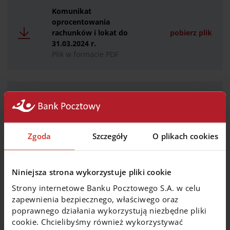
Komunikat
oprocentowania
rachunków i lokat do
pobierz plik
31.03.2024 r.
Plik w formacie PDF
Komunikat
oprocentowania
wycofanych z oferty
rachunków i lokat
pobierz plik
Zgoda
Szczegóły
O plikach cookies
obowiązujący do
31.03.2024 r.
Plik w formacie PDF
Niniejsza strona wykorzystuje pliki cookie
Strony internetowe Banku Pocztowego S.A. w celu
zapewnienia bezpiecznego, właściwego oraz
Komunikat
poprawnego działania wykorzystują niezbędne pliki
oprocentowania
cookie. Chcielibyśmy również wykorzystywać
rachunków i lokat do
pobierz plik