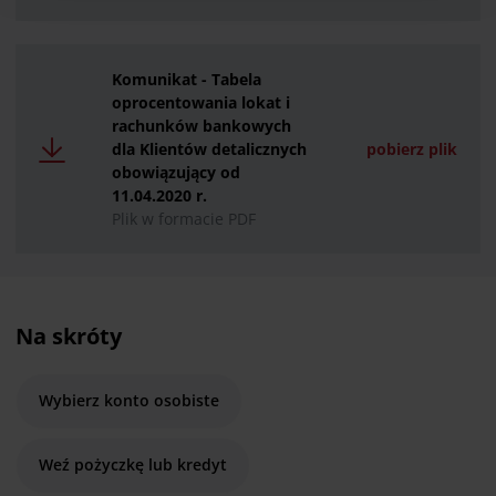
przysługujących w związku z tym uprawnieniach,
znajdziesz pod
linkiem
.
Komunikat - Tabela
oprocentowania lokat i
rachunków bankowych
dla Klientów detalicznych
pobierz plik
obowiązujący od
11.04.2020 r.
Plik w formacie PDF
Na skróty
Wybierz konto osobiste
Weź pożyczkę lub kredyt