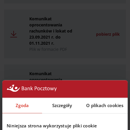
Komunikat
oprocentowania
rachunków i lokat od
pobierz plik
23.09.2021 r. do
01.11.2021 r.
Plik w formacie PDF
Komunikat
oprocentowania
produktów wycofanych z
pobierz plik
oferty od 23.09.2021 r. do
01.11.2021 r.
Plik w formacie PDF
Zgoda
Szczegóły
O plikach cookies
Niniejsza strona wykorzystuje pliki cookie
Komunikat