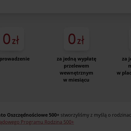
 prowadzenie
za jedną wypłatę
za 
przelewem
m
wewnętrznym
w pla
w miesiącu
to Oszczędnościowe 500+
stworzyliśmy z myślą o rodzina
ządowego Programu Rodzina 500+