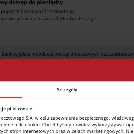
wy dostęp do pieniędzy
poprzez bankowość internetową
we wszystkich placówkach Banku i Poczty
y Bank wypłaci mi odsetki od zgromadzonych oszczędności
?
zapłacę za prowadzenie Konta Oszczędnościowego 500+?
Szczegóły
Konto Oszczędnościowe 500+ czy musze zapłacić podatek 
je pliki cookie
Pocztowego S.A. w celu zapewnienia bezpiecznego, właściwe
zbędne pliki cookie. Chcielibyśmy również wykorzystywać opcj
zych stron internetowych oraz w celach marketingowych. Niek