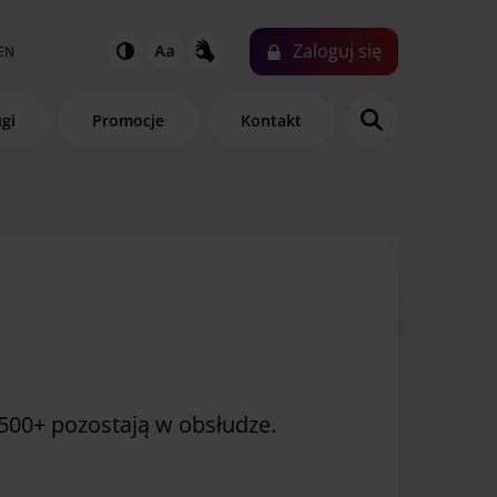
Zaloguj
się
EN
ugi
Promocje
Kontakt
500+ pozostają w obsłudze.