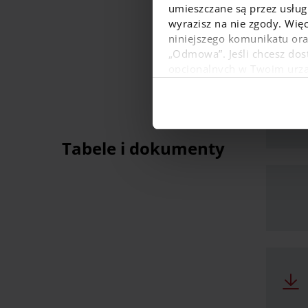
umieszczane są przez usługi
wyrazisz na nie zgody. Więc
niniejszego komunikatu or
„Odmowa”. Jeśli chcesz dost
opcjonalnych w Twoim urządz
W dowolnej chwili możesz
danych osobowych, w tym o
Tabele i dokumenty