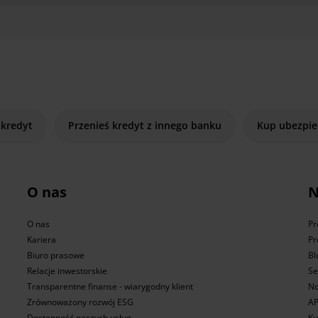
 kredyt
Przenieś kredyt z innego banku
Kup ubezpie
O nas
N
O nas
Pr
Kariera
Pr
Biuro prasowe
Bl
Relacje inwestorskie
Se
Transparentne finanse - wiarygodny klient
No
Zrównoważony rozwój ESG
AP
Dostępność naszych usług
Ku