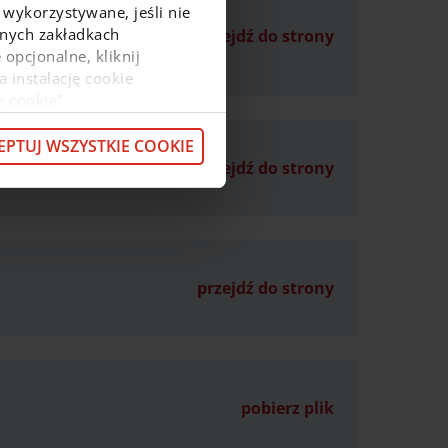
a osób
 wykorzystywane, jeśli nie
ejnych zakładkach
przejdź do strony
 opcjonalne, kliknij
a instalację cookie
e cookie”.
macje o przetwarzaniu
z pod
linkiem
.
EPTUJ WSZYSTKIE COOKIE
przejdź do strony
przejdź do strony
pobierz plik