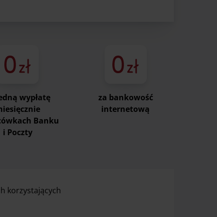
jedną wypłatę
za bankowość
iesięcznie
internetową
cówkach Banku
i Poczty
ch korzystających