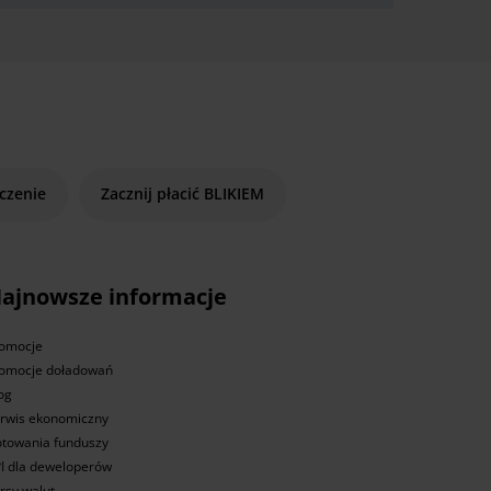
czenie
Zacznij płacić BLIKIEM
ajnowsze informacje
omocje
omocje doładowań
og
rwis ekonomiczny
towania funduszy
I dla deweloperów
rsy walut