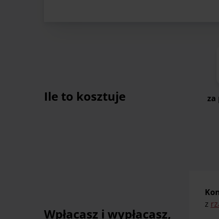
Ile to kosztuje
za
Kon
z
r
Wpłacasz i wypłacasz,