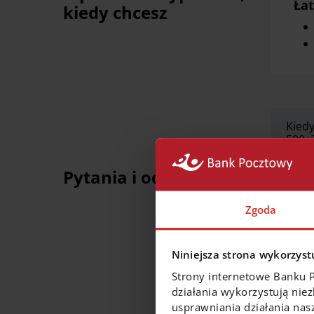
Łat
kiedy chcesz
Kied
500+
Pytania i odpowiedzi
Ile 
Zgoda
Mam 
Niniejsza strona wykorzystu
Strony internetowe Banku 
działania wykorzystują nie
usprawniania działania nas