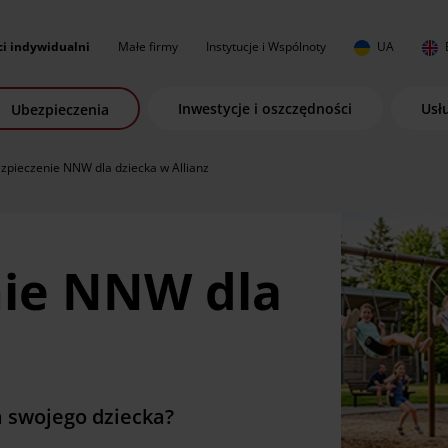
ci indywidualni
Małe firmy
Instytucje i Wspólnoty
UA
Inwestycje i oszczędności
Usł
Ubezpieczenia
zpieczenie NNW dla dziecka w Allianz
ie NNW dla
 swojego dziecka?