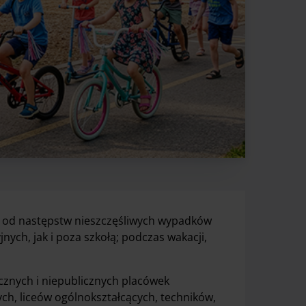
ę od następstw nieszczęśliwych wypadków
nych, jak i poza szkołą; podczas wakacji,
icznych i niepublicznych placówek
ych, liceów ogólnokształcących, techników,