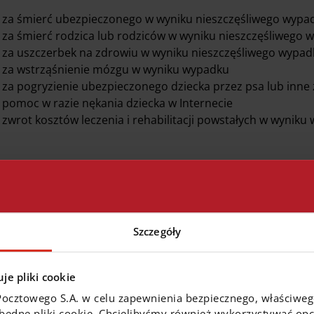
za śmierć ubezpieczonego w wyniku nieszczęśliwego wyp
za śmierć rodzica lub rodziców w wyniku nieszczęśliwego 
za uszczerbek na zdrowiu w wyniku nieszczęśliwego wypad
za wstrząśnienie mózgu w wyniku wypadku
za pogryzienie ubezpieczonego dziecka przez psa lub inne
pomoc w razie nękania dziecka w Internecie
zwrot kosztów leczenia i rehabilitacji powstałych w wyniku
z czterech wariantó
Szczegóły
je pliki cookie
Pakiet Komfort - nr 1
Pakiet Komfort - nr 2
49 zł/rok
63 zł/rok
Pocztowego S.A. w celu zapewnienia bezpiecznego, właściwe
zbędne pliki cookie. Chcielibyśmy również wykorzystywać opcj