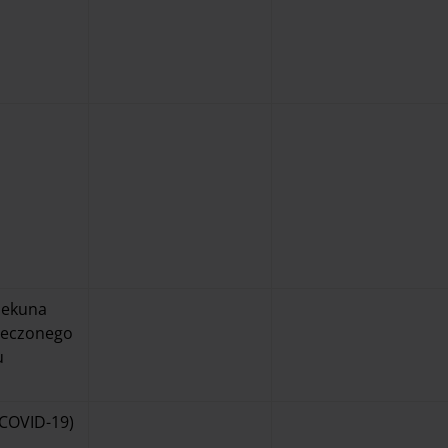
iekuna
ieczonego
u
COVID-19)