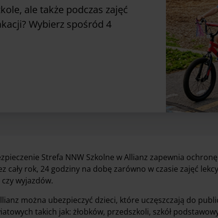
zkole, ale także podczas zajęć
kacji? Wybierz spośród 4
zpieczenie Strefa NNW Szkolne w Allianz zapewnia ochron
ez cały rok, 24 godziny na dobę zarówno w czasie zajęć lekcyj
i czy wyjazdów.
llianz można ubezpieczyć dzieci, które uczęszczają do publ
iatowych takich jak: żłobków, przedszkoli, szkół podstawow