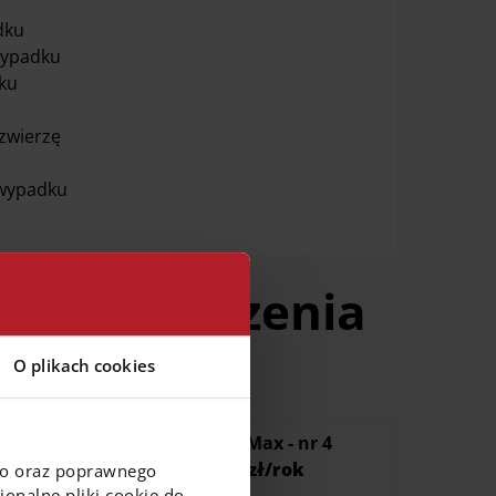
adku
wypadku
ku
 zwierzę
 wypadku
w ubezpieczenia
O plikach cookies
Pakiet
Pakiet Max - nr 4
Plus - nr 3
257 zł/rok
go oraz poprawnego
onalne pliki cookie do