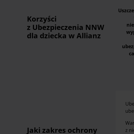
Uszcze
Korzyści
ni
z Ubezpieczenia NNW
wy
dla dziecka w Allianz
ubez
c
Ube
ube
War
Jaki zakres ochrony
z n