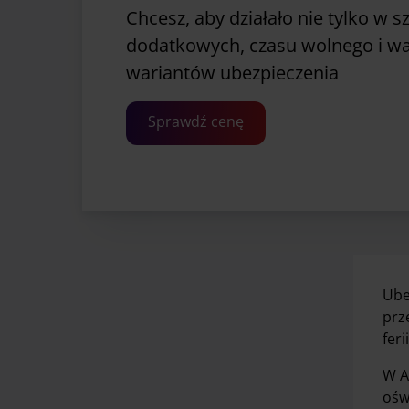
Chcesz, aby działało nie tylko w s
dodatkowych, czasu wolnego i wa
wariantów ubezpieczenia
Sprawdź cenę
Ube
prz
feri
W A
ośw