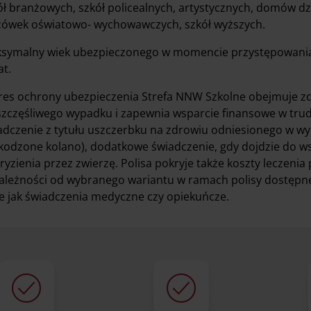
ół branżowych, szkół policealnych, artystycznych, domów d
cówek oświatowo- wychowawczych, szkół wyższych.
symalny wiek ubezpieczonego w momencie przystępowania 
at.
res ochrony ubezpieczenia Strefa NNW Szkolne obejmuje zd
szczęśliwego wypadku i zapewnia wsparcie finansowe w trudn
adczenie z tytułu uszczerbku na zdrowiu odniesionego w wy
kodzone kolano), dodatkowe świadczenie, gdy dojdzie do 
ryzienia przez zwierzę. Polisa pokryje także koszty leczeni
ależności od wybranego wariantu w ramach polisy dostępn
ie jak świadczenia medyczne czy opiekuńcze.