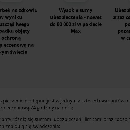
rbek na zdrowiu
Wysokie sumy
Ubezpi
w wyniku
ubezpieczenia - nawet
przez ca
eszczęśliwego
do 80 000 zł w pakiecie
po
padku objęty
Max
poza
ochroną
w c
pieczenową na
ałym świecie
zpieczenie dostępne jest w jednym z czterech wariantów o
zpieczeniową 24 godziny na dobę.
ianty różnią się sumami ubezpieczeń i limitami oraz rodza
ich znajdują się świadczenia: