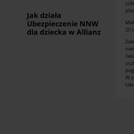
szk
pla
Jak działa
Ubezpieczenie NNW
Mak
25 l
dla dziecka w Allianz
Zak
nie
świ
usz
pog
W z
tak