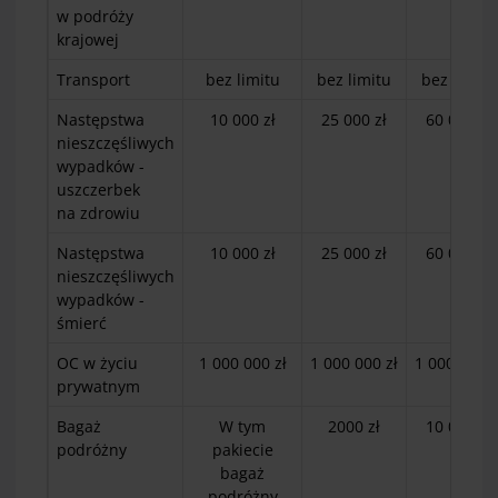
w podróży
krajowej
Transport
bez limitu
bez limitu
bez limitu
Następstwa
10 000 zł
25 000 zł
60 000 zł
nieszczęśliwych
wypadków -
uszczerbek
na zdrowiu
Następstwa
10 000 zł
25 000 zł
60 000 zł
nieszczęśliwych
wypadków -
śmierć
OC w życiu
1 000 000 zł
1 000 000 zł
1 000 000 z
prywatnym
Bagaż
W tym
2000 zł
10 000 zł
podróżny
pakiecie
bagaż
podróżny