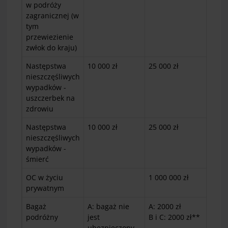
w podróży
zagranicznej (w
tym
przewiezienie
zwłok do kraju)
Następstwa
10 000 zł
25 000 zł
60 
nieszczęśliwych
wypadków -
uszczerbek na
zdrowiu
Następstwa
10 000 zł
25 000 zł
60 
nieszczęśliwych
wypadków -
śmierć
OC w życiu
1 000 000 zł
prywatnym
Bagaż
A: bagaż nie
A: 2000 zł
A: 
podróżny
jest
B i C: 2000 zł**
B i
ubezpieczony