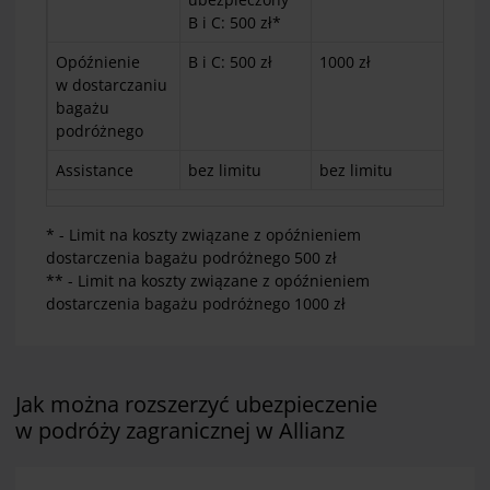
B i C: 500 zł*
Opóźnienie
B i C: 500 zł
1000 zł
100
w dostarczaniu
bagażu
podróżnego
Assistance
bez limitu
bez limitu
bez
* - Limit na koszty związane z opóźnieniem
dostarczenia bagażu podróżnego
500 zł
** -
Limit na koszty związane z opóźnieniem
dostarczenia bagażu podróżnego
1000 zł
Jak można rozszerzyć ubezpieczenie
w podróży zagranicznej w Allianz