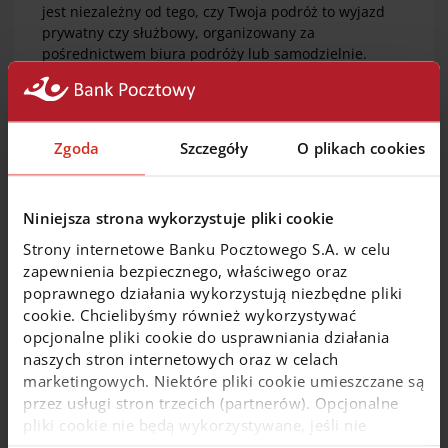
jest niezależny od tego, czy Twoja podróż to wyjazd
prywatny czy służbowy, organizowany za
pośrednictwem biura podróży lub samodzielnie.
Jak działa ubezpieczenie podróży krajowej
Zgoda
Szczegóły
O plikach cookies
w Allianz
Niniejsza strona wykorzystuje pliki cookie
Ubezpieczenie Moja Podróż daje łatwy wybór jednego
Strony internetowe Banku Pocztowego S.A. w celu
z trzech gotowych pakietów. Ubezpieczenie działa
zapewnienia bezpiecznego, właściwego oraz
także do 30 km od granicy z Polską i możesz
poprawnego działania wykorzystują niezbędne pliki
dostosować jego zakres do rodzaju aktywności
cookie. Chcielibyśmy również wykorzystywać
w podróży.
opcjonalne pliki cookie do usprawniania działania
naszych stron internetowych oraz w celach
Każdy z pakietów zawiera:
marketingowych. Niektóre pliki cookie umieszczane są
zwrot kosztów leczenia w podróży krajowej
przez usługi stron trzecich (partnerów). Opcjonalne
(nawet, jeśli do zdarzenia dojdzie w pasie
pliki cookie nie będą wykorzystywane, jeśli nie
o szerokości 30 km od granicy Polski)
wyrazisz na nie zgody. Więcej informacji o plikach