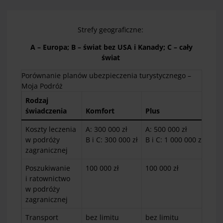
Strefy geograficzne:
A – Europa; B – świat bez USA i Kanady; C – cały
świat
Porównanie planów ubezpieczenia turystycznego –
Moja Podróż
Rodzaj
świadczenia
Komfort
Plus
Ext
Koszty leczenia
A: 300 000 zł
A: 500 000 zł
A: 
w podróży
B i C: 300 000 zł
B i C: 1 000 000 zł
B i
zagranicznej
Poszukiwanie
100 000 zł
100 000 zł
100
i ratownictwo
w podróży
zagranicznej
Transport
bez limitu
bez limitu
bez