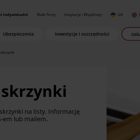
ci indywidualni
Małe firmy
Instytucje i Wspólnoty
UA
Ubezpieczenia
Inwestycje i oszczędności
Usłu
skrzynki
 skrzynki
skrzynki na listy. Informację
S-em lub mailem.