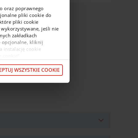
go oraz poprawnego
onalne pliki cookie do
tóre pliki cookie
 wykorzystywane, jeśli nie
ejnych zakładkach
 opcjonalne, kliknij
a instalację cookie
e cookie”.
macje o przetwarzaniu
z pod
linkiem
.
EPTUJ WSZYSTKIE COOKIE