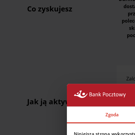
dost
Co zyskujesz
pr
pole
sk
po
Zal
ele
otr
Jak ją aktywować
tel
Akt
Zgoda
skrz
Niniejsza strona wykorzystu