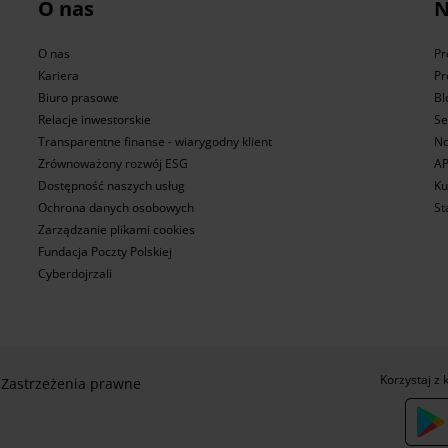
O nas
N
O nas
Pr
Kariera
Pr
Biuro prasowe
Bl
Relacje inwestorskie
Se
Transparentne finanse - wiarygodny klient
No
Zrównoważony rozwój ESG
AP
Dostępność naszych usług
Ku
Ochrona danych osobowych
St
Zarządzanie plikami cookies
Fundacja Poczty Polskiej
Cyberdojrzali
Korzystaj z 
Zastrzeżenia prawne