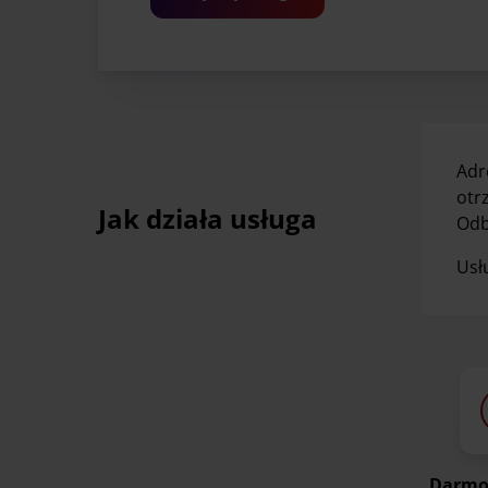
Adr
otr
Jak działa usługa
Odb
Usł
Darmo