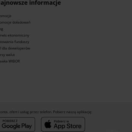
ajnowsze informacje
omocje
omocje doładowań
og
rwis ekonomiczny
towania funduszy
I dla deweloperów
rsy walut
awka WIBOR
konta, ofert i usług przez telefon. Pobierz naszą aplikację: