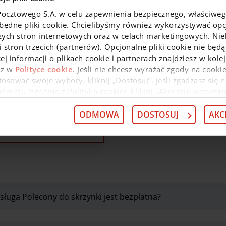
Pocztowego S.A. w celu zapewnienia bezpiecznego, właściwe
zbędne pliki cookie. Chcielibyśmy również wykorzystywać opcj
ez zakładkę
zych stron internetowych oraz w celach marketingowych. Niek
rta
 stron trzecich (partnerów). Opcjonalne pliki cookie nie będą
ej informacji o plikach cookie i partnerach znajdziesz w kol
ek o usługę złożysz online
az w
Polityce cookie
. Jeśli nie chcesz wyrażać zgody na cookie
kładce Oferta
osować swoje wybory, kliknij „Dostosuj”. Jeśli zgadzasz się n
nkowości internetowej lub
eniu (zgodnie z Polityką cookie), kliknij „Akceptuj wszystki
nej.
 wycofać swoją zgodę w
Deklaracji dot. plików cookie
. Infor
Przejdź do Oferty
 przysługujących w związku z tym uprawnieniach, znajdzies
ODMOWA
DOSTOSUJ
AKC
sługa Polecony do skrzynki jest bezpłatna?