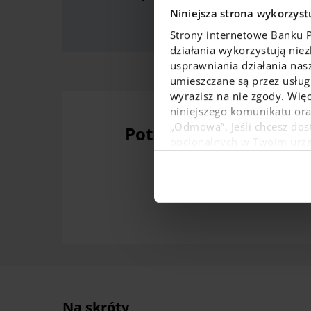
Niniejsza strona wykorzystu
Strony internetowe Banku 
działania wykorzystują nie
usprawniania działania nas
umieszczane są przez usługi
wyrazisz na nie zgody. Więc
niniejszego komunikatu or
„Odmowa”. Jeśli chcesz dost
Potrzebujesz wygodne
opcjonalnych w Twoim urządz
W dowolnej chwili możesz
danych osobowych, w tym o
Na skróty