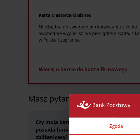
Karta Mastercard Biznes
Niezbędna do swobodnego korzystania z konta 
Swobodnie wypłacisz nią pieniądze z konta, z 
w Polsce i zagranicą.
Więcej o karcie do konta firmowego
Masz pytania? My mamy odpo
Czy moja karta
Co powinie
Zgoda
posiada funkcję
zrobić jeśli 
zbliżeniową?
kartę?