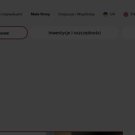
i indywidualni
Małe firmy
Instytucje i Wspólnoty
UA
E
Inwestycje i oszczędności
rmowe