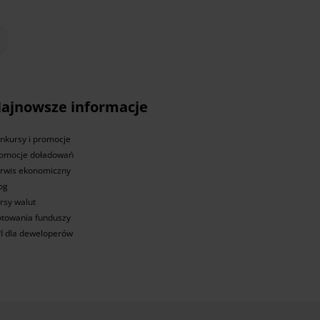
ajnowsze informacje
nkursy i promocje
omocje doładowań
rwis ekonomiczny
og
rsy walut
towania funduszy
I dla deweloperów