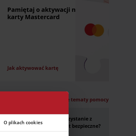
Pamiętaj o aktywacji nowej
karty Mastercard
Jak aktywować kartę
Wszystkie tematy pomocy
p może
Czy korzystanie z
O plikach cookies
 mi
kart jest bezpieczne?
 płatności