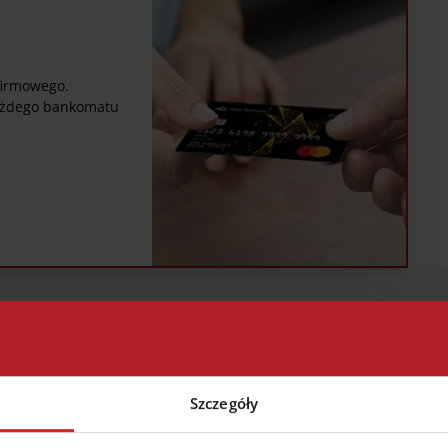
firmowego.
każdego bankomatu
wiedzi
nem
Jakie korzyści niesie
Czy skle
Szczegóły
zgubię
dla mnie korzystanie
odmówić
z usługi cash back?
przyjęcia