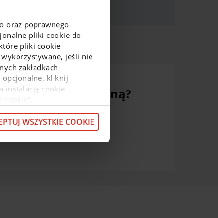
go oraz poprawnego
onalne pliki cookie do
tóre pliki cookie
 wykorzystywane, jeśli nie
ejnych zakładkach
 opcjonalne, kliknij
a instalację cookie
ez bankowość mobilną?
e cookie”.
macje o przetwarzaniu
z pod
linkiem
.
EPTUJ WSZYSTKIE COOKIE