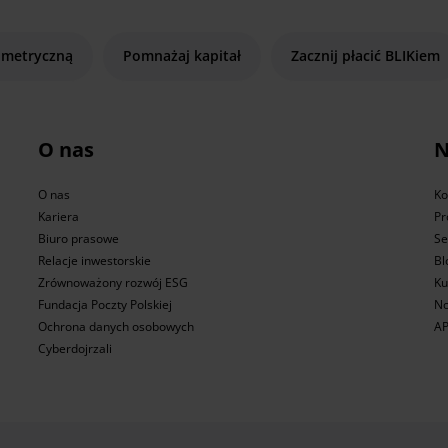
ometryczną
Pomnażaj kapitał
Zacznij płacić BLIKiem
O nas
N
O nas
Ko
Kariera
Pr
Biuro prasowe
Se
Relacje inwestorskie
Bl
Zrównoważony rozwój ESG
Ku
Fundacja Poczty Polskiej
No
Ochrona danych osobowych
AP
Cyberdojrzali