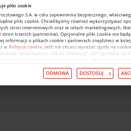
kartą?
je pliki cookie
Pocztowego S.A. w celu zapewnienia bezpiecznego, właściwe
zbędne pliki cookie. Chcielibyśmy również wykorzystywać opcj
zych stron internetowych oraz w celach marketingowych. Niek
 stron trzecich (partnerów). Opcjonalne pliki cookie nie będą
ej informacji o plikach cookie i partnerach znajdziesz w kol
az w
Polityce cookie
. Jeśli nie chcesz wyrażać zgody na cookie
osować swoje wybory, kliknij „Dostosuj”. Jeśli zgadzasz się n
go firmowego konta dostępnego prz
eniu (zgodnie z Polityką cookie), kliknij „Akceptuj wszystki
 wycofać swoją zgodę w
Deklaracji dot. plików cookie
. Infor
 przysługujących w związku z tym uprawnieniach, znajdzies
ODMOWA
DOSTOSUJ
AKC
Załóż konto u nas