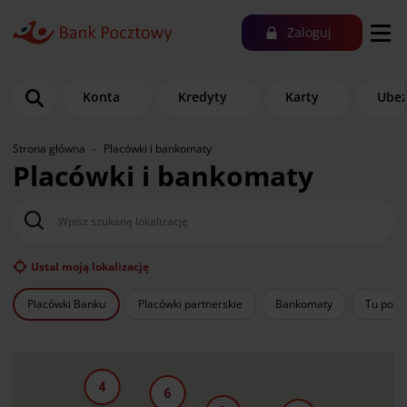
Zaloguj
Konta
Kredyty
Karty
Ubez
Strona główna
Placówki i bankomaty
Placówki i bankomaty
Szukaj miejscowości
Ustal moją lokalizację
Placówki Banku
Placówki partnerskie
Bankomaty
Tu po kr
4
6