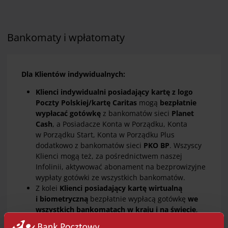
Bankomaty i wpłatomaty
Dla Klientów indywidualnych:
Klienci indywidualni posiadający kartę z logo
Poczty Polskiej/kartę Caritas
mogą
bezpłatnie
wypłacać gotówkę
z bankomatów sieci
Planet
Cash
, a Posiadacze Konta w Porządku, Konta
w Porządku Start, Konta w Porządku Plus
dodatkowo z bankomatów sieci
PKO BP
. Wszyscy
Klienci mogą też, za pośrednictwem naszej
Infolinii, aktywować abonament na bezprowizyjne
wypłaty gotówki ze wszystkich bankomatów.
Z kolei
Klienci posiadający kartę wirtualną
i biometryczną
bezpłatnie wypłacą gotówkę
we
wszystkich bankomatach w kraju i na świecie
,
przy czym w przypadku karty wirtualnej wypłata