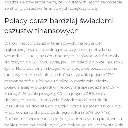
zgadza się z twierdzeniem, że w ostatnich latach zagrożenie
ze strony oszustów finansowych zwiększyło się.
Polacy coraz bardziej świadomi
oszustw finansowych
Wśród metod oszustw finansowych „na legendę”
najbardziej rozpoznawalną pozostaje tzw. „metoda na
wnuczka” – zna ją aż 89% badanych, zarówno wśród osób
dojrzałych po 60. roku życia, jak i ich dzieci powyżej 40. roku
życia. Na przeciwnym biegunie znajduje się „oszustwo na
tanią wycieczkę sakralną”, o którym słyszało jedynie 17%
respondentów. Ciekawe różnice w poziomie wiedzy
pojawiają się w przypadku metody „na sprzedaż na OLX” –
znanej 54% osób powyżej 40 lat i jedynie 38% osób
dojrzałych po 60. roku życia. Świadomość o istnieniu
„oszustwa na dopłatę do paczki” wzrosła natomiast o 7 p.p.
w porównaniu do poprzedniego roku (z 67% do 74%).
Rośnie też świadomość dotycząca oszustw „na pracownika
banku” oraz „na szybki zysk”, co pokazuje, że Polacy stają się