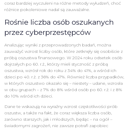
coraz bardziej wyczuleni na różne metody wyłudzeń, choć
różnice pokoleniowe nadal są zauważalne.
Rośnie liczba osób oszukanych
przez cyberprzestępców
Analizując wyniki z przeprowadzonych badań, można
zauważyć wzrost liczby osób, które zetknęły się osobiście z
próbą oszustwa finansowego. W 2024 roku odsetek osób
dojrzałych po 60. r.ż., którzy mieli styczność z próbą
oszustwa, wzrósł rok do roku z 34% do 41%, a wśród ich
dzieci po 40. r.ż. z 36% do 47%. Również liczba przypadków,
w których oszustwo okazało się – niestety – udane, wzrosła
w obu grupach – z 7% do 8% wśród osób po 60. r.ż. i z 8%
do 10% wśród ich dzieci.
Dane te wskazują na wyraźny wzrost częstotliwości prób
oszustw, a także na fakt, że coraz większa liczba osób,
zarówno starszych, jak i młodszych, będąc – na ogół –
świadomymi zagrożeń, nie zawsze potrafi zapobiec