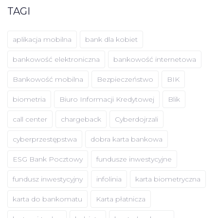
TAGI
aplikacja mobilna
bank dla kobiet
bankowość elektroniczna
bankowość internetowa
Bankowość mobilna
Bezpieczeństwo
BIK
biometria
Biuro Informacji Kredytowej
Blik
call center
chargeback
Cyberdojrzali
cyberprzestępstwa
dobra karta bankowa
ESG Bank Pocztowy
fundusze inwestycyjne
fundusz inwestycyjny
infolinia
karta biometryczna
karta do bankomatu
Karta płatnicza