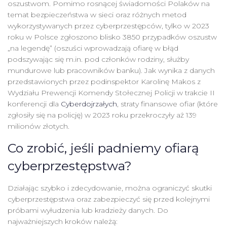
oszustwom. Pomimo rosnącej świadomości Polaków na
temat bezpieczeństwa w sieci oraz różnych metod
wykorzystywanych przez cyberprzestępców, tylko w 2023
roku w Polsce zgłoszono blisko 3850 przypadków oszustw
„na legendę” (oszuści wprowadzają ofiarę w błąd
podszywając się m.in. pod członków rodziny, służby
mundurowe lub pracowników banku). Jak wynika z danych
przedstawionych przez podinspektor Karolinę Makos z
Wydziału Prewencji Komendy Stołecznej Policji w trakcie II
konferencji dla
Cyberdojrzałych
, straty finansowe ofiar (które
zgłosiły się na policję) w 2023 roku przekroczyły aż 139
milionów złotych.
Co zrobić, jeśli padniemy ofiarą
cyberprzestępstwa?
Działając szybko i zdecydowanie, można ograniczyć skutki
cyberprzestępstwa oraz zabezpieczyć się przed kolejnymi
próbami wyłudzenia lub kradzieży danych. Do
najważniejszych kroków należą: