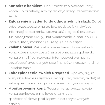
Kontakt z bankiem
. Bank może zablokować karty,
konta lub przelewy, aby ograniczyć straty i zabezpieczyć
środki.
Zgłoszenie incydentu do odpowiednich służb
. Zgłoś
cyberprzestępstwo na policję, podając jak najwięcej
informacji o zdarzeniu. Można także zgłosić oszustwo
lub podejrzane SMSy, linki, wiadomości e-mail do CERT
Polska, który monitoruje i reaguje na bieżąco.
Zmiana haseł
. Zaktualizowanie haseł do wszystkich
kont, które mogły zostać zagrożone, szczególnie do
konta e-mail i bankowości internetowej wzmacnia
bezpieczeństwo danych oraz finansów. Postaw na silne,
unikalne hasła.
Zabezpieczenie swoich urządzeń
. Upewnij się, że
wszystkie Twoje urządzenia (komputer, telefon, tablet) są
zabezpieczone oprogramowaniem antywirusowym.
Monitorowanie kont
. Regularnie sprawdzaj swoje
konta bankowe, e-mailowe oraz media
społecznościowe pod kątem nieautoryzowanych
działań.