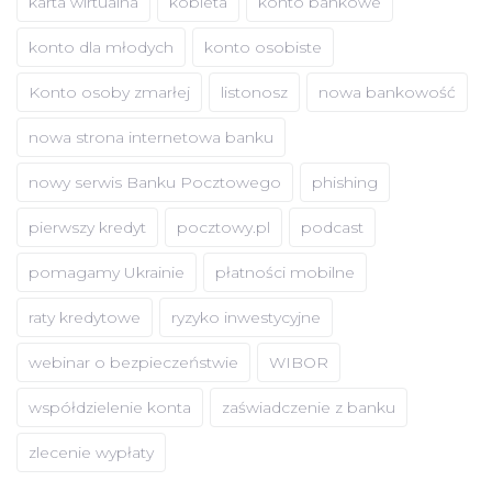
karta wirtualna
kobieta
konto bankowe
konto dla młodych
konto osobiste
Konto osoby zmarłej
listonosz
nowa bankowość
nowa strona internetowa banku
nowy serwis Banku Pocztowego
phishing
pierwszy kredyt
pocztowy.pl
podcast
pomagamy Ukrainie
płatności mobilne
raty kredytowe
ryzyko inwestycyjne
webinar o bezpieczeństwie
WIBOR
współdzielenie konta
zaświadczenie z banku
zlecenie wypłaty