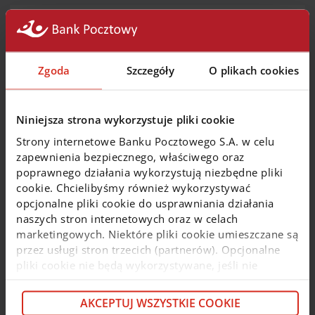
Zakończenie świadczenia usługi w
zakresie Funduszy Inwestycyjnych
Zgoda
Szczegóły
O plikach cookies
Bank Pocztowy S.A. informuje, że z dniem
30 czerwca
2026 roku
zakończy świadczenie usługi polegającej
na przyjmowaniu i przekazywaniu zleceń dotyczących
nabycia lub zbycia jednostek uczestnictwa funduszy
Niniejsza strona wykorzystuje pliki cookie
inwestycyjnych zarządzanych przez IPOPEMA
Strony internetowe Banku Pocztowego S.A. w celu
Towarzystwo Funduszy Inwestycyjnych S.A.
zapewnienia bezpiecznego, właściwego oraz
poprawnego działania wykorzystują niezbędne pliki
Zobacz więcej
cookie. Chcielibyśmy również wykorzystywać
opcjonalne pliki cookie do usprawniania działania
naszych stron internetowych oraz w celach
5 czerwca 2026
marketingowych. Niektóre pliki cookie umieszczane są
przez usługi stron trzecich (partnerów). Opcjonalne
pliki cookie nie będą wykorzystywane, jeśli nie
Utrudnienia w dokonywaniu
wyrazisz na nie zgody. Więcej informacji o plikach
transakcji kartami
cookie i partnerach znajdziesz w kolejnych zakładkach
AKCEPTUJ WSZYSTKIE COOKIE
niniejszego komunikatu oraz w
Polityce cookie
. Jeśli
W dniu
09.06.2026 r.
w godz.
00:00 02:00
w wyniku