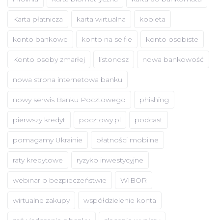
Karta płatnicza
karta wirtualna
kobieta
konto bankowe
konto na selfie
konto osobiste
Konto osoby zmarłej
listonosz
nowa bankowość
nowa strona internetowa banku
nowy serwis Banku Pocztowego
phishing
pierwszy kredyt
pocztowy.pl
podcast
pomagamy Ukrainie
płatności mobilne
raty kredytowe
ryzyko inwestycyjne
webinar o bezpieczeństwie
WIBOR
wirtualne zakupy
współdzielenie konta