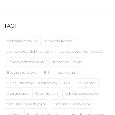
TAGI
aplikacja mobilna
bank dla kobiet
bankowość elektroniczna
bankowość internetowa
Bankowość mobilna
Bezcenne Chwile
Bezpieczeństwo
BIK
biometria
Biuro Informacji Kredytowej
Blik
call center
chargeback
Cyberdojrzali
cyberprzestępstwa
fundusze inwestycyjne
fundusz inwestycyjny
infolinia
karta biometryczna
karta do bankomatu