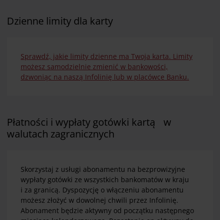
Dzienne limity dla karty
Sprawdź, jakie limity dzienne ma Twoja karta. Limity
możesz samodzielnie zmienić w bankowości,
dzwoniąc na naszą Infolinię lub w placówce Banku.
Płatności i wypłaty gotówki kartą w
walutach zagranicznych
Skorzystaj z usługi abonamentu na bezprowizyjne
wypłaty gotówki ze wszystkich bankomatów w kraju
i za granicą. Dyspozycję o włączeniu abonamentu
możesz złożyć w dowolnej chwili przez Infolinię.
Abonament będzie aktywny od początku następnego