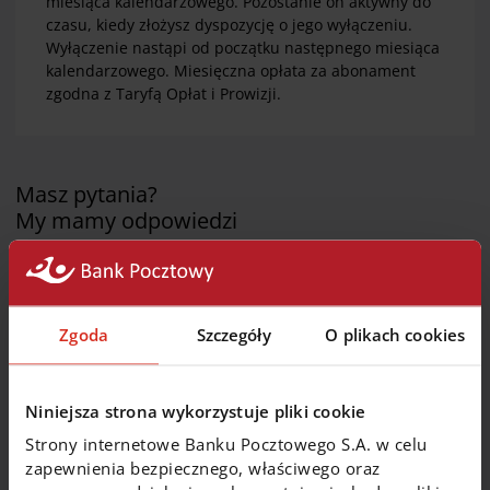
miesiąca kalendarzowego. Pozostanie on aktywny do
czasu, kiedy złożysz dyspozycję o jego wyłączeniu.
Wyłączenie nastąpi od początku następnego miesiąca
kalendarzowego. Miesięczna opłata za abonament
zgodna z Taryfą Opłat i Prowizji.
Masz pytania?
My mamy odpowiedzi
Co to jest karta debetowa z logo Caritas?
Zgoda
Szczegóły
O plikach cookies
Czy korzystanie z karty debetowej jest bezpieczne?
Niniejsza strona wykorzystuje pliki cookie
Jak zastrzec kartę?
Strony internetowe Banku Pocztowego S.A. w celu
zapewnienia bezpiecznego, właściwego oraz