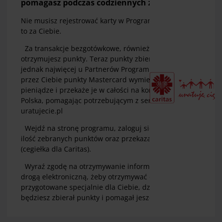
pomagasz podczas codziennych zakupów.
Nie musisz rejestrować karty w Programie. Bank zrobił
to za Ciebie.
Za transakcje bezgotówkowe, również internetowe
otrzymujesz punkty. Teraz punkty zbierasz wszędzie,
jednak najwięcej u Partnerów Programu. Zebrane
przez Ciebie punkty Mastercard wymieni na
pieniądze i przekaże je w całości na konto Caritas
Polska, pomagając potrzebującym z serwisu
uratujecie.pl
Wejdź na stronę programu, zaloguj się i sprawdź
ilość zebranych punktów oraz przekazane wsparcie
(cegiełka dla Caritas).
Wyraź zgodę na otrzymywanie informacji handlowej
drogą elektroniczną, żeby otrzymywać oferty
przygotowane specjalnie dla Ciebie, dzięki temu
będziesz zbierał punkty i pomagał jeszcze szybciej.