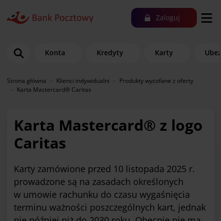
Zaloguj
Konta
Kredyty
Karty
Ubez
Strona główna
Klienci indywidualni
Produkty wycofane z oferty
Karta Mastercard® Caritas
Karta Mastercard® z logo
Caritas
Karty zamówione przed 10 listopada 2025 r.
prowadzone są na zasadach określonych
w umowie rachunku do czasu wygaśnięcia
terminu ważności poszczególnych kart, jednak
nie później niż do 2030 roku. Obecnie nie ma