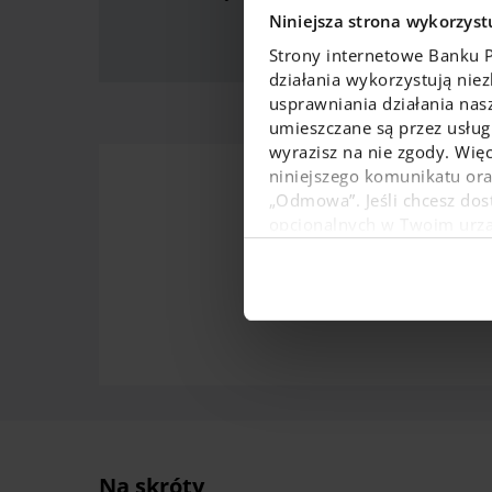
Niniejsza strona wykorzystu
Strony internetowe Banku 
działania wykorzystują nie
usprawniania działania nas
umieszczane są przez usługi
wyrazisz na nie zgody. Więc
niniejszego komunikatu or
„Odmowa”. Jeśli chcesz dost
Sprawdź ofertę r
opcjonalnych w Twoim urządz
W dowolnej chwili możesz
danych osobowych, w tym o
Na skróty