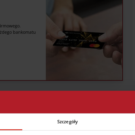
firmowego.
każdego bankomatu
wiedzi
nem
Jakie korzyści niesie
Czy skle
Szczegóły
zgubię
dla mnie korzystanie
odmówić
z usługi cash back?
przyjęcia