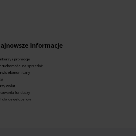
ajnowsze informacje
nkursy i promocje
eruchomości na sprzedaż
rwis ekonomiczny
og
rsy walut
towania funduszy
I dla deweloperów