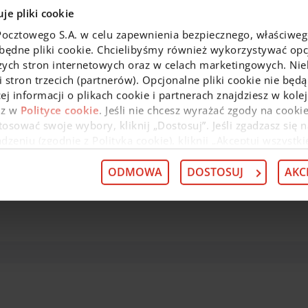
kartą?
je pliki cookie
Pocztowego S.A. w celu zapewnienia bezpiecznego, właściwe
zbędne pliki cookie. Chcielibyśmy również wykorzystywać opcj
zych stron internetowych oraz w celach marketingowych. Niek
 stron trzecich (partnerów). Opcjonalne pliki cookie nie będą
ej informacji o plikach cookie i partnerach znajdziesz w kol
az w
Polityce cookie
. Jeśli nie chcesz wyrażać zgody na cookie
osować swoje wybory, kliknij „Dostosuj”. Jeśli zgadzasz się n
achunków oraz pakietów dla instytucji
eniu (zgodnie z Polityką cookie), kliknij „Akceptuj wszystki
 wycofać swoją zgodę w
Deklaracji dot. plików cookie
. Infor
 przysługujących w związku z tym uprawnieniach, znajdzies
ODMOWA
DOSTOSUJ
AKC
Konta i pakiety