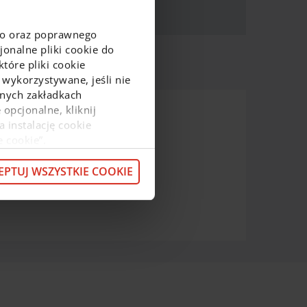
go oraz poprawnego
onalne pliki cookie do
tóre pliki cookie
 wykorzystywane, jeśli nie
ejnych zakładkach
 opcjonalne, kliknij
a instalację cookie
 i mieszkalnictwa
e cookie”.
macje o przetwarzaniu
z pod
linkiem
.
EPTUJ WSZYSTKIE COOKIE