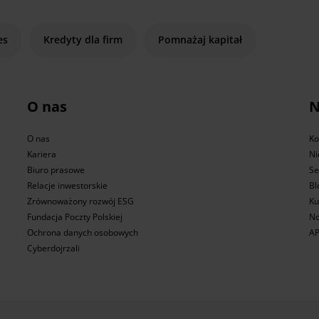
es
Kredyty dla firm
Pomnażaj kapitał
O nas
N
O nas
Ko
Kariera
Ni
Biuro prasowe
Se
Relacje inwestorskie
Bl
Zrównoważony rozwój ESG
Ku
Fundacja Poczty Polskiej
No
Ochrona danych osobowych
AP
Cyberdojrzali