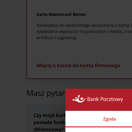
Karta Mastercard Biznes
Niezbędna do swobodnego korzystania z konta 
Swobodnie wypłacisz nią pieniądze z konta, z 
w Polsce i zagranicą.
Więcej o karcie do konta firmowego
Masz pytania? My mamy odpo
Czy moja karta
Co powinie
Zgoda
posiada funkcję
zrobić jeśli 
zbliżeniową?
kartę?