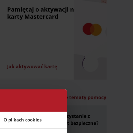
Pamiętaj o aktywacji nowej
karty Mastercard
Jak aktywować kartę
Wszystkie tematy pomocy
p może
Czy korzystanie z
O plikach cookies
 mi
kart jest bezpieczne?
 płatności