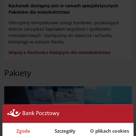
Rachunek dostępny jest w ramach specjalistycznych
Pakietów dla mieszkalnictwa
Oferujemy kompleksowe usługi bankowe, pozwalające
dobrze zarządzać kapitałem wspólnot i spółdzielni
mieszkaniowych. Zachęcamy do otwarcia rachunku
bieżącego w naszym Banku.
Więcej o Rachunku bieżącym dla mieszkalnictwa
Pakiety
Zgoda
Szczegóły
O plikach cookies