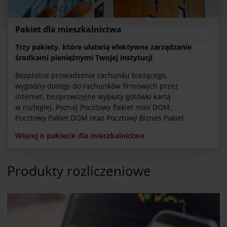
W dowolnej chwili możesz wycofać swoją zgodę w
Deklaracji dot. plików cookie
. Informacje o
przetwarzaniu danych osobowych, w tym o
Pakiet dla mieszkalnictwa
przysługujących w związku z tym uprawnieniach,
Trzy pakiety, które ułatwią efektywne zarządzanie
znajdziesz pod
linkiem
.
środkami pieniężnymi Twojej instytucji
Bezpłatne prowadzenie rachunku bieżącego,
wygodny dostęp do rachunków firmowych przez
internet, bezprowizyjne wypłaty gotówki kartą
w rozległej. Poznaj Pocztowy Pakiet mini DOM,
Pocztowy Pakiet DOM oraz Pocztowy Biznes Pakiet.
Więcej o pakiecie dla mieszkalnictwa
Produkty rozliczeniowe