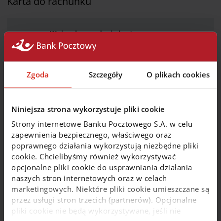
Karta do rachunku
Wniosek o wydanie karty
płatniczej biznes
obowiązujący od
pobierz plik
20.04.2026 r.
Zgoda
Szczegóły
O plikach cookies
Plik w formacie PDF
Niniejsza strona wykorzystuje pliki cookie
Formularz zgłoszenia
Strony internetowe Banku Pocztowego S.A. w celu
reklamacji
pobierz plik
zapewnienia bezpiecznego, właściwego oraz
Plik w formacie PDF
poprawnego działania wykorzystują niezbędne pliki
cookie. Chcielibyśmy również wykorzystywać
opcjonalne pliki cookie do usprawniania działania
naszych stron internetowych oraz w celach
Mieszkaniowy Rachunek Powierniczy
marketingowych. Niektóre pliki cookie umieszczane są
przez usługi stron trzecich (partnerów). Opcjonalne
pliki cookie nie będą wykorzystywane, jeśli nie