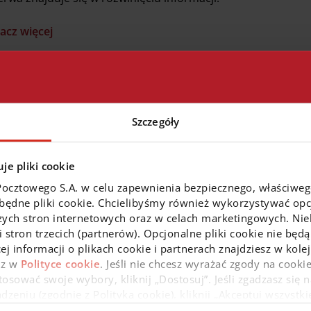
acz więcej
iany w sposobie kontaktu z Bankiem
Szczegóły
1 lipca 2026 roku
kończymy obsługę Klientów za pośredni
acz więcej
je pliki cookie
Pocztowego S.A. w celu zapewnienia bezpiecznego, właściwe
zbędne pliki cookie. Chcielibyśmy również wykorzystywać opcj
zych stron internetowych oraz w celach marketingowych. Niek
 stron trzecich (partnerów). Opcjonalne pliki cookie nie będą
kończenie świadczenia usługi w zakresie Fun
ej informacji o plikach cookie i partnerach znajdziesz w kol
az w
Polityce cookie
. Jeśli nie chcesz wyrażać zgody na cookie
k Pocztowy S.A. informuje, że z dniem
30 czerwca 2026 rok
osować swoje wybory, kliknij „Dostosuj”. Jeśli zgadzasz się n
przyjmowaniu i przekazywaniu zleceń dotyczących nabycia l
eniu (zgodnie z Polityką cookie), kliknij „Akceptuj wszystki
estycyjnych zarządzanych przez IPOPEMA Towarzystwo Fund
 wycofać swoją zgodę w
Deklaracji dot. plików cookie
. Infor