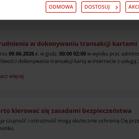
 przysługujących w związku z tym uprawnieniach, znajdzies
ODMOWA
DOSTOSUJ
AKC
acz więcej
rudnienia w dokonywaniu transakcji kartami
niu
09.06.2026 r.
w godz.
00:00 02:00
w wyniku prac adminis
liwości dokonywania transakcji kartą w internecie z usługą 
acz więcej
rto kierować się zasadami bezpieczeństwa
ja czujność i ostrożność mogą skutecznie uchronią Cię pr
hunku.