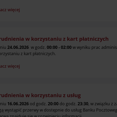
acz więcej
rudnienia w korzystaniu z kart płatniczych
niu
24.06.2026
w godz.
00:00 - 02:00
w wyniku prac adminis
orzystaniu z kart płatniczych.
acz więcej
rudnienia w korzystaniu z usług
niu
16.06.2026
od godz.
20:00
do godz.
23:30
, w związku z
ą wystąpić przerwy w dostępnie do usług Banku Pocztowego.
erwa znajduje się w rozwinięciu informacji.