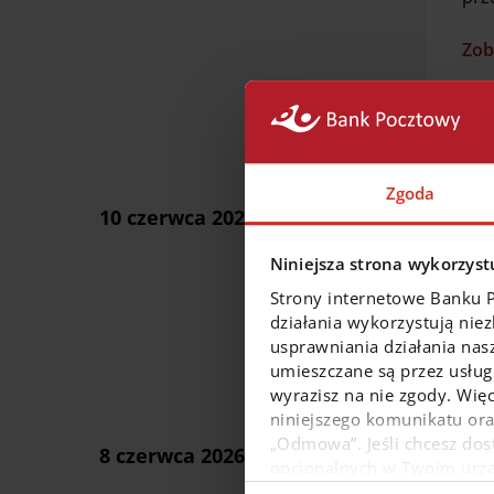
Zob
Zm
Zgoda
Od
10 czerwca 2026
Zob
Niniejsza strona wykorzystu
Strony internetowe Banku 
działania wykorzystują nie
usprawniania działania nas
umieszczane są przez usługi
Za
wyrazisz na nie zgody. Więc
niniejszego komunikatu or
Ban
„Odmowa”. Jeśli chcesz dost
na 
8 czerwca 2026
opcjonalnych w Twoim urządz
inw
W dowolnej chwili możesz