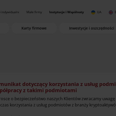
i indywidualni
Małe firmy
Instytucje i Wspólnoty
UA
Karty firmowe
Inwestycje i oszczędności
munikat dotyczący korzystania z usług podm
półpracy z takimi podmiotami
rosce o bezpieczeństwo naszych Klientów zwracamy uwagę 
czas korzystania z usług podmiotów z branży kryptoaktyw