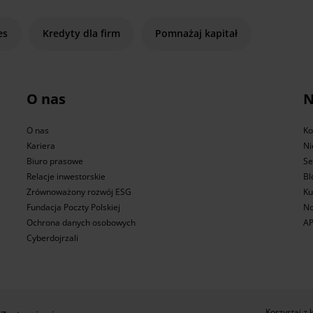
es
Kredyty dla firm
Pomnażaj kapitał
O nas
N
O nas
Ko
Kariera
Ni
Biuro prasowe
Se
Relacje inwestorskie
Bl
Zrównoważony rozwój ESG
Ku
Fundacja Poczty Polskiej
No
Ochrona danych osobowych
AP
Cyberdojrzali
Korzystaj z 