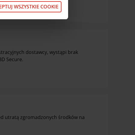
z pod
linkiem
.
EPTUJ WSZYSTKIE COOKIE
tracyjnych dostawcy, wystąpi brak
3D Secure.
zed utratą zgromadzonych środków na