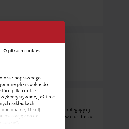
O plikach cookies
ctwem komunikatora Messenger.
go oraz poprawnego
onalne pliki cookie do
tóre pliki cookie
 wykorzystywane, jeśli nie
duszy Inwestycyjnych
ejnych zakładkach
 opcjonalne, kliknij
u
zakończy świadczenie usługi polegającej
a instalację cookie
ub zbycia jednostek uczestnictwa funduszy
e cookie”.
uszy Inwestycyjnych S.A.
macje o przetwarzaniu