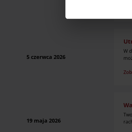
danych osobowych, w tym o
Zob
Ut
W d
5 czerwca 2026
moż
Zob
Wa
Two
19 maja 2026
rac