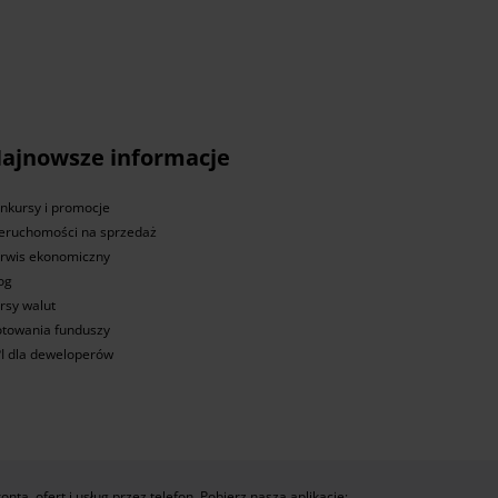
ajnowsze informacje
nkursy i promocje
eruchomości na sprzedaż
rwis ekonomiczny
og
rsy walut
towania funduszy
I dla deweloperów
konta, ofert i usług przez telefon. Pobierz naszą aplikację: