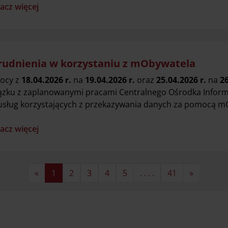
acz więcej
rudnienia w korzystaniu z mObywatela
ocy z
18.04.2026 r.
na
19.04.2026 r.
oraz
25.04.2026 r.
na
26
ązku z zaplanowanymi pracami Centralnego Ośrodka Inform
usług korzystających z przekazywania danych za pomocą m
acz więcej
«
1
2
3
4
5
. . . .
41
»