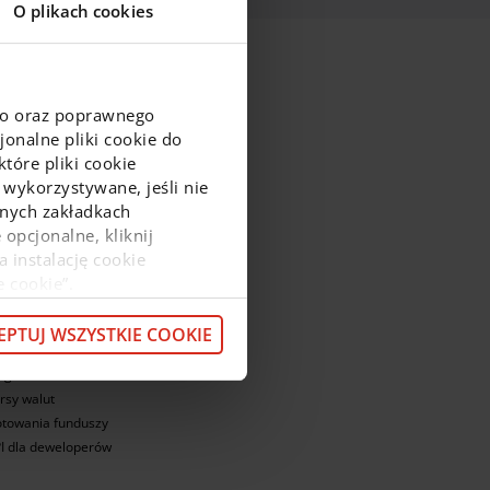
O plikach cookies
go oraz poprawnego
onalne pliki cookie do
tóre pliki cookie
 wykorzystywane, jeśli nie
ejnych zakładkach
 opcjonalne, kliknij
ajnowsze informacje
a instalację cookie
e cookie”.
nkursy i promocje
macje o przetwarzaniu
eruchomości na sprzedaż
z pod
linkiem
.
EPTUJ WSZYSTKIE COOKIE
rwis ekonomiczny
og
rsy walut
towania funduszy
I dla deweloperów