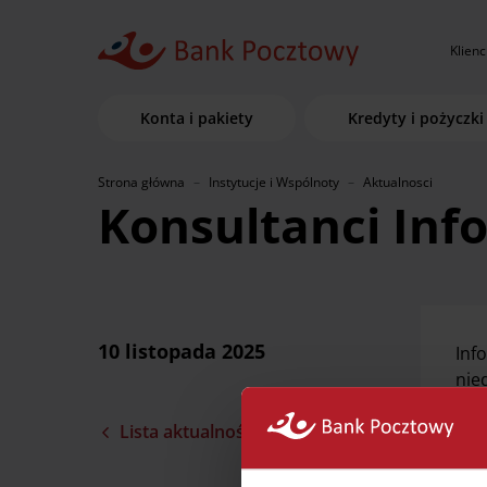
Klienc
Konta i pakiety
Kredyty i pożyczki
Strona główna
Instytucje i Wspólnoty
Aktualnosci
Konsultanci Info
10 listopada 2025
Inf
nie
lub
Lista aktualności