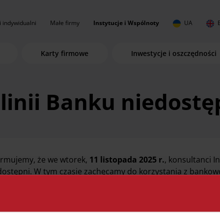
i indywidualni
Małe firmy
Instytucje i Wspólnoty
UA
Karty firmowe
Inwestycje i oszczędności
linii Banku niedostę
ormujemy, że we wtorek,
11 listopada 2025 r.
, konsultanci 
dostępni. W tym czasie zachęcamy do korzystania z bankowo
 mobilnej.