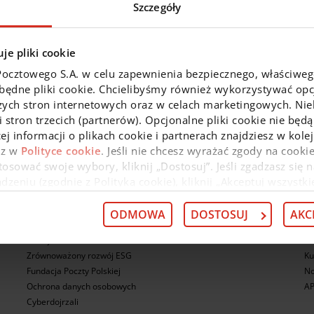
Szczegóły
je pliki cookie
Pocztowego S.A. w celu zapewnienia bezpiecznego, właściwe
zbędne pliki cookie. Chcielibyśmy również wykorzystywać opcj
es
Kredyty dla firm
Pomnażaj kapitał
zych stron internetowych oraz w celach marketingowych. Niek
 stron trzecich (partnerów). Opcjonalne pliki cookie nie będą
ej informacji o plikach cookie i partnerach znajdziesz w kol
az w
Polityce cookie
. Jeśli nie chcesz wyrażać zgody na cookie
O nas
N
osować swoje wybory, kliknij „Dostosuj”. Jeśli zgadzasz się n
eniu (zgodnie z Polityką cookie), kliknij „Akceptuj wszystki
O nas
Ko
 wycofać swoją zgodę w
Deklaracji dot. plików cookie
. Infor
Kariera
Ni
 przysługujących w związku z tym uprawnieniach, znajdzies
ODMOWA
DOSTOSUJ
AKC
Biuro prasowe
Se
Relacje inwestorskie
Bl
Zrównoważony rozwój ESG
Ku
Fundacja Poczty Polskiej
No
Ochrona danych osobowych
AP
Cyberdojrzali