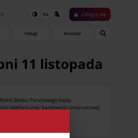
Zaloguj
się
EN
Usługi
Kontakt
pni 11 listopada
Infolinii Banku Pocztowego będą
ści telefonicznej, bankowości internetowej