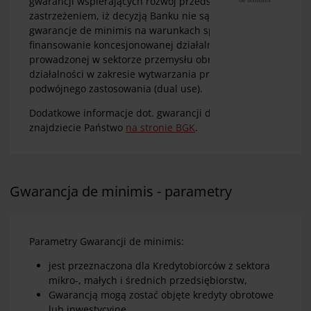
gwarancji wspierających rozwój przedsiębiorstw (z
zastrzeżeniem, iż decyzją Banku nie są udzielane
gwarancje de minimis na warunkach specjalnych na
finansowanie koncesjonowanej działalności
prowadzonej w sektorze przemysłu obronnego oraz
działalności w zakresie wytwarzania produktów
podwójnego zastosowania (dual use).
Dodatkowe informacje dot. gwarancji de minimis
znajdziecie Państwo
na stronie BGK
.
Gwarancja de minimis - parametry
Parametry Gwarancji de minimis:
jest przeznaczona dla Kredytobiorców z sektora
mikro-, małych i średnich przedsiębiorstw,
Gwarancją mogą zostać objęte kredyty obrotowe
lub inwestycyjne,