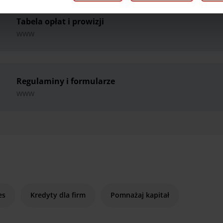
Tabela opłat i prowizji
www
Regulaminy i formularze
www
es
Kredyty dla firm
Pomnażaj kapitał