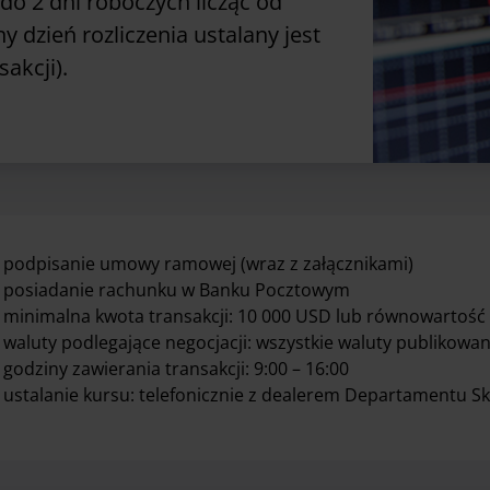
 do 2 dni roboczych licząc od
y dzień rozliczenia ustalany jest
akcji).
podpisanie umowy ramowej (wraz z załącznikami)
posiadanie rachunku w Banku Pocztowym
minimalna kwota transakcji: 10 000 USD lub równowartość 
waluty podlegające negocjacji: wszystkie waluty publikowa
godziny zawierania transakcji: 9:00 – 16:00
ustalanie kursu: telefonicznie z dealerem Departamentu S