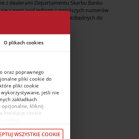
wane z dealerami Departamentu Skarbu Banku
j się z nami pod jednym z poniższych numerów
o wymaganiach i dokumentach niezbędnych do
O plikach cookies
go oraz poprawnego
onalne pliki cookie do
h do
tóre pliki cookie
 wykorzystywane, jeśli nie
ejnych zakładkach
 opcjonalne, kliknij
a instalację cookie
e cookie”.
macje o przetwarzaniu
z pod
linkiem
.
EPTUJ WSZYSTKIE COOKIE