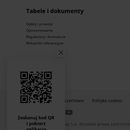
Tabele i dokumenty
Opłaty i prowizje
Oprocentowanie
Regulaminy i formularze
Wskaźniki referencyjne
Informacje o bezpieczeństwie
Polityka cookies
Zeskanuj kod QR
i pobierz
2026 © Bank Pocztowy S.A. Wszelkie prawa zastrzeżo
aplikację