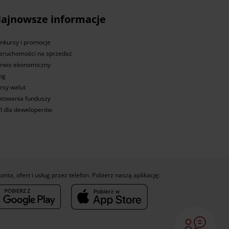
ajnowsze informacje
nkursy i promocje
eruchomości na sprzedaż
rwis ekonomiczny
og
rsy walut
towania funduszy
I dla deweloperów
konta, ofert i usług przez telefon. Pobierz naszą aplikację: