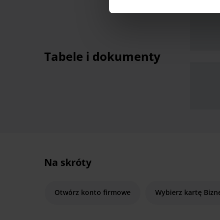
Tabele i dokumenty
Na skróty
Otwórz konto firmowe
Wybierz kartę Bizn