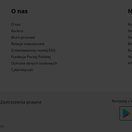
O nas
N
O nas
Ko
Kariera
Ni
Biuro prasowe
Se
Relacje inwestorskie
Bl
Zrównoważony rozwój ESG
Ku
Fundacja Poczty Polskiej
No
Ochrona danych osobowych
AP
Cyberdojrzali
Korzystaj z 
Zastrzeżenia prawne
ne.