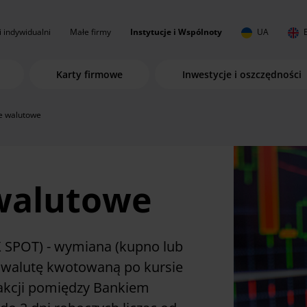
i indywidualni
Małe firmy
Instytucje i Wspólnoty
UA
Karty firmowe
Inwestycje i oszczędności
e walutowe
walutowe
 SPOT) - wymiana (kupno lub
a walutę kwotowaną po kursie
akcji pomiędzy Bankiem